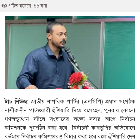
পঠিত হয়েছে: 95 বার
টাচ নিউজ:
জাতীয় নাগরিক পার্টির (এনসিপি) প্রধান সংগঠক
নাসীরুদ্দীন পাটওয়ারী হুঁশিয়ারি দিয়ে বলেছেন, পুনরায় কোনো
গণঅভ্যুত্থান ঘটলে সংস্কারের লক্ষ্যে সবার আগে নির্বাচন
কমিশনকে পুনর্গঠন করা হবে। নির্বাচনী কারচুপির অভিযোগে
বর্তমান নির্বাচন কমিশনেরও বিচার করা হবে বলে হুঁশিয়ারি দেন