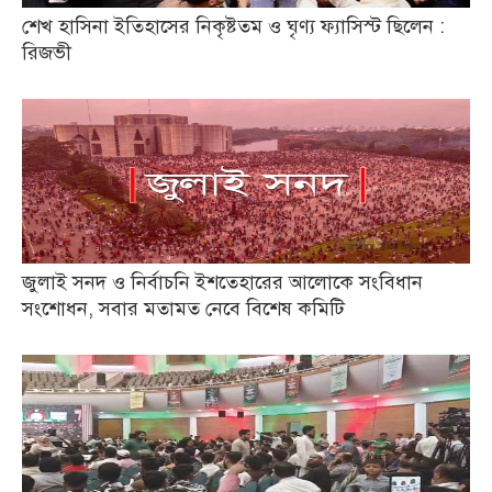
শেখ হাসিনা ইতিহাসের নিকৃষ্টতম ও ঘৃণ্য ফ্যাসিস্ট ছিলেন :
রিজভী
জুলাই সনদ ও নির্বাচনি ইশতেহারের আলোকে সংবিধান
সংশোধন, সবার মতামত নেবে বিশেষ কমিটি