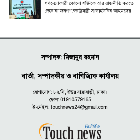
গণহত্যাকারী কোনো শক্তিকে আর রাজনীতি করতে
দেবে না জনগণ:স্বরাষ্ট্রমন্ত্রী সালাহউদ্দিন আহমদের
সম্পাদক: মিজানুর রহমান
বার্তা, সম্পাদকীয় ও বাণিজ্যিক কার্যালয়
যোগাযোগ: ৮২/সি, উত্তর যাত্রাবাড়ী, ঢাকা।
ফোন: 01910579165
ই-মেইল:
touchnews24@gmail.com