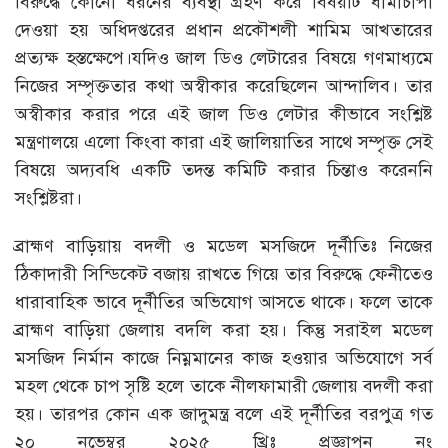
বিরুদ্ধে কোনো ধরনের ব্যবস্থা গ্রহণ করে বিষয়টি ধামাচাপা
দেওয়া হয় অধিদপ্তরের প্রধান প্রকৌশলী শামিম আখতারের
প্রত্যক্ষ হস্তক্ষেপে।যদিও জাল ডিও লেটারের বিষয়ে গণমাধ্যমে
নিজের সম্পৃক্ততার কথা অস্বীকার করেছিলেন আন্দালিব। তার
অস্বীকার করার পরে এই জাল ডিও লেটার কীভাবে সংশ্লিষ্ট
মন্ত্রণালয়ে এলো কিংবা কারা এই জালিয়াতির সাথে সম্পৃক্ত সেই
বিষয়ে অদ্যবধি একটি তদন্ত কমিটি করার চিন্তাও করেননি
সংশ্লিষ্টরা।
ব্রাহ্মণ বাড়িয়ায় বদলী ও মডেল মসজিদে দূর্নীতিঃ নিজের
ঠিকাদারী সিন্ডিকেট বজায় রাখতে গিয়ে তার বিরুদ্ধে ফেনীতেও
ধারাবাহিক ভাবে দূর্নীতির অভিযোগ আসতে থাকে। ফলে তাকে
ব্রাহ্মণ বাড়িয়া জেলায় বদলি করা হয়। কিন্তু সরাইল মডেল
মসজিদ নির্মান কাজে নিম্নমানের কাজ হওয়ার অভিযোগে সর্ব
মহল থেকে চাপ সৃষ্টি হলে তাকে নীলফামারী জেলায় বদলী করা
হয়। তারপর কোন এক জাদুমন্ত্র বলে এই দূর্নীতির বরপুত্র গত
২০ নভেম্বর ২০২৫ খ্রিঃ প্রজ্ঞাপন নং