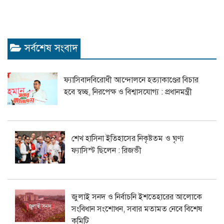
সর্বশেষ সংবাদ
ফ্যাসিবাদবিরোধী আন্দোলনে হত্যাকাণ্ডের বিচার
হবে স্বচ্ছ, নিরপেক্ষ ও বিশ্বাসযোগ্য : প্রধানমন্ত্রী
শেখ হাসিনা ইতিহাসের নিকৃষ্টতম ও ঘৃণ্য
ফ্যাসিস্ট ছিলেন : রিজভী
জুলাই সনদ ও নির্বাচনি ইশতেহারের আলোকে
সংবিধান সংশোধন, সবার মতামত নেবে বিশেষ
কমিটি