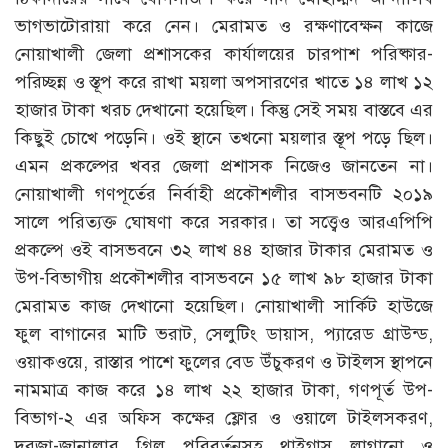
ভাগভাটোরায়া করে নেন। মেরামত ও রক্ষণাবেক্ষন কাজে
নোয়াখালী জেলা প্রশাসকের কার্যালয়ের চারপাশ পরিষ্কার-
পরিচ্ছন্ন ও স্তূপ করে রাখা ময়লা অপসারণের খাতে ১৪ লাখ ১২
হাজার টাকা খরচ দেখানো হয়েছিল। কিন্তু সেই সময় বাস্তবে এর
কিছুই চোখে পড়েনি। ওই স্থানে তখনো ময়লার স্তূপ পড়ে ছিল।
এমন প্রকল্পের খবর জেলা প্রশাসক নিজেও জানতেন না।
নোয়াখালী গণপূর্তের নির্বাহী প্রকৌশলীর বাসভবনটি ২০১৯
সালে পরিত্যক্ত ঘোষণা করে সরকার। তা সত্ত্বেও আরএপিপি
প্রকল্পে ওই বাসভবনে ৩২ লাখ ৪৪ হাজার টাকার মেরামত ও
উপ-বিভাগীয় প্রকৌশলীর বাসভবনে ১৫ লাখ ৯৮ হাজার টাকা
মেরামত কাজ দেখানো হয়েছিল। নোয়াখালী সার্কিট হাউজে
ফুল বাগানের মাটি ভরাট, সেলুটিং ডায়াস, প্যারেড গ্রাউন্ড,
ওয়াকওয়ে, রাস্তার পাশে ফুলের বেড উঁচুকরণ ও টাইলস স্থাপনে
নামমাত্র কাজ করে ১৪ লাখ ২২ হাজার টাকা, গণপূর্ত উপ-
বিভাগ-২ এর অফিস কক্ষের ফ্লোর ও ওয়ালে টাইলসকরণ,
দরজা-জানালার গ্রিল পরিবর্তনসহ থাইগ্লাস লাগানো ও