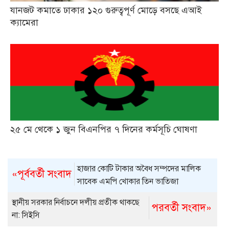
যানজট কমাতে ঢাকার ১২০ গুরুত্বপূর্ণ মোড়ে বসছে এআই
ক্যামেরা
২৫ মে থেকে ১ জুন বিএনপির ৭ দিনের কর্মসূচি ঘোষণা
হাজার কোটি টাকার অবৈধ সম্পদের মালিক
«পূর্ববর্তী সংবাদ
সাবেক এমপি খোকার তিন ভাতিজা
স্থানীয় সরকার নির্বাচনে দলীয় প্রতীক থাকছে
পরবর্তী সংবাদ»
না: সিইসি