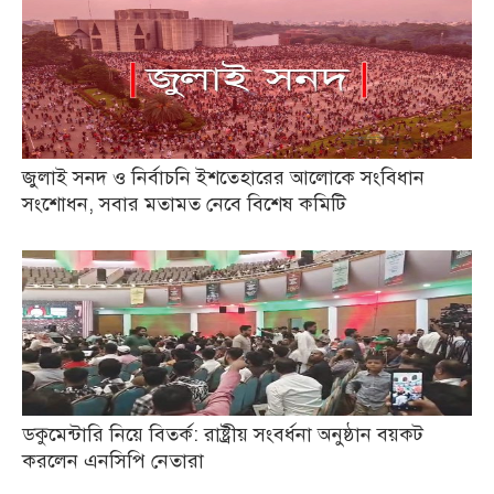
জুলাই সনদ ও নির্বাচনি ইশতেহারের আলোকে সংবিধান
সংশোধন, সবার মতামত নেবে বিশেষ কমিটি
ডকুমেন্টারি নিয়ে বিতর্ক: রাষ্ট্রীয় সংবর্ধনা অনুষ্ঠান বয়কট
করলেন এনসিপি নেতারা