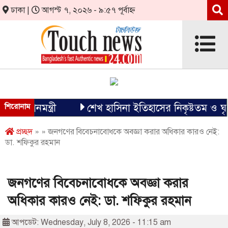
ঢাকা |
আগস্ট ৭, ২০২৬ - ৯:৫৭ পূর্বাহ্ন
ধানমন্ত্রী
শিরোনাম
শেখ হাসিনা ইতিহাসের নিকৃষ্টতম ও ঘৃণ্য ফ্য
প্রচ্ছদ
» » জনগণের বিবেচনাবোধকে অবজ্ঞা করার অধিকার কারও নেই:
ডা. শফিকুর রহমান
জনগণের বিবেচনাবোধকে অবজ্ঞা করার
অধিকার কারও নেই: ডা. শফিকুর রহমান
আপডেট: Wednesday, July 8, 2026 - 11:15 am