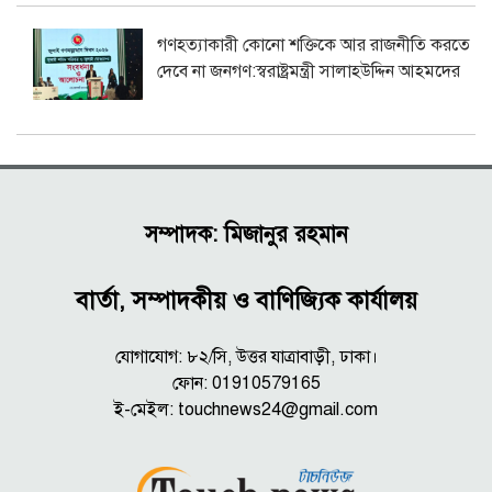
গণহত্যাকারী কোনো শক্তিকে আর রাজনীতি করতে
দেবে না জনগণ:স্বরাষ্ট্রমন্ত্রী সালাহউদ্দিন আহমদের
সম্পাদক: মিজানুর রহমান
বার্তা, সম্পাদকীয় ও বাণিজ্যিক কার্যালয়
যোগাযোগ: ৮২/সি, উত্তর যাত্রাবাড়ী, ঢাকা।
ফোন: 01910579165
ই-মেইল:
touchnews24@gmail.com