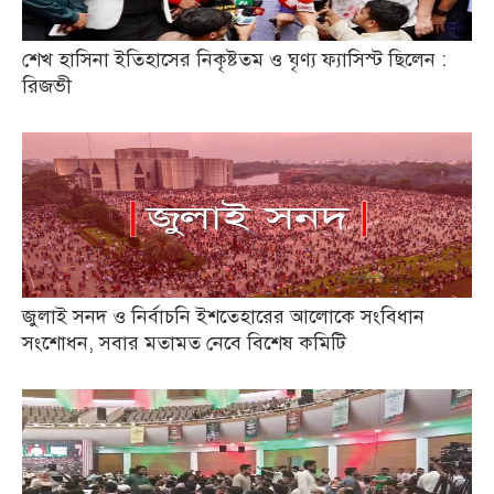
শেখ হাসিনা ইতিহাসের নিকৃষ্টতম ও ঘৃণ্য ফ্যাসিস্ট ছিলেন :
রিজভী
জুলাই সনদ ও নির্বাচনি ইশতেহারের আলোকে সংবিধান
সংশোধন, সবার মতামত নেবে বিশেষ কমিটি