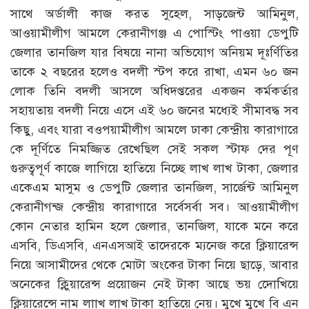
সাথে অর্ডালী কাজ করত সুহেল, সাড়জেন্ট আমিনুল,
আওয়ামীলীগ আমলে কেরানীগঞ্জ এ পোস্টিং পাওয়া ডেপুটি
জেলার তানজিল যার বিষয়ে নানা অভিযোগ অনিয়ম দূঃর্ণিতির
তাকে ২ বছরের হলেও বদলী স্টপ করে রাখা, এমন ৬০ জন
লোক তিনি বদলী আসলে অধিদপ্তরের একজন কর্মকর্তার
সহায়তায় বদলী নিয়ে এসে এই ৬০ জনের মধ্যেই সীমাবদ্ধ সব
কিছু, এবং যারা বওপয়ামীলীগ আমলে ঢাকা কেন্দ্রীয় কারাগারে
কে দূর্ণিতে নিমজ্জিত রেখেছিল সেই সকল স্টাফ দের পূণ
গুরুত্বপূর্ণ কাজে লাগিয়ে হাতিয়ে নিচ্ছে লাখ লাখ টাকা, জেলার
একেএম মাসুম ও ডেপুটি জেলার তানজিল, সার্জেন্ট আমিনুল
কেরানীগন্জ কেন্দ্রীয় কারাগারে সর্বেসর্বা সব। আওয়ামীলীগ
কোন নেতার হামিন হলে জেলার, তানজিল, যাকে মনে করে
এসবি, ডিএসবি, এনএসআই তাদেরকে ম্যনেজ করে ক্লিয়ারেন্স
নিয়ে আসামীদের থেকে মোটা অংকের টাকা নিয়ে ছাড়ে, আবার
অনেকের ক্লুিয়ারেন্স প্রয়োজন নেই টাকা আছে ভয় দেোখিয়ে
ক্লিয়ারেন্সে নাম লাাখ লাখ টাকা হাতিয়ে নেয়। মুখে মুখে বি এন