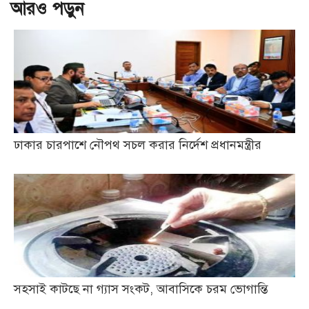
আরও পড়ুন
ঢাকার চারপাশে নৌপথ সচল করার নির্দেশ প্রধানমন্ত্রীর
সহসাই কাটছে না গ্যাস সংকট, আবাসিকে চরম ভোগান্তি