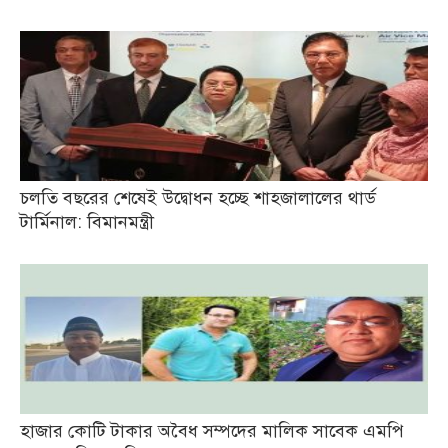
চলতি বছরের শেষেই উদ্বোধন হচ্ছে শাহজালালের থার্ড
টার্মিনাল: বিমানমন্ত্রী
হাজার কোটি টাকার অবৈধ সম্পদের মালিক সাবেক এমপি