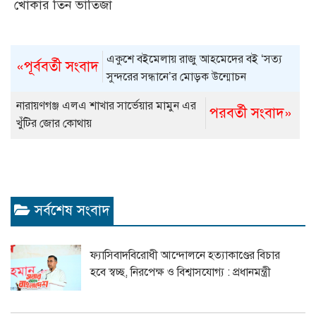
খোকার তিন ভাতিজা
একুশে বইমেলায় রাজু আহমেদের বই ‘সত্য
«পূর্ববর্তী সংবাদ
সুন্দরের সন্ধানে’র মোড়ক উন্মোচন
নারায়ণগঞ্জ এলএ শাখার সার্ভেয়ার মামুন এর
পরবর্তী সংবাদ»
খুঁটির জোর কোথায়
সর্বশেষ সংবাদ
ফ্যাসিবাদবিরোধী আন্দোলনে হত্যাকাণ্ডের বিচার
হবে স্বচ্ছ, নিরপেক্ষ ও বিশ্বাসযোগ্য : প্রধানমন্ত্রী