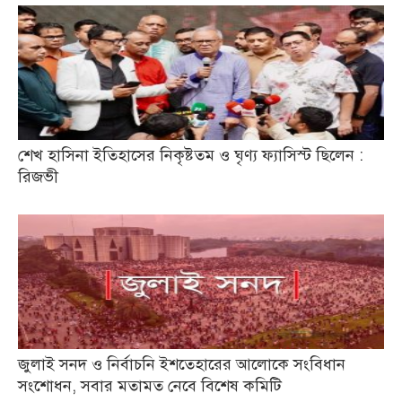
শেখ হাসিনা ইতিহাসের নিকৃষ্টতম ও ঘৃণ্য ফ্যাসিস্ট ছিলেন :
রিজভী
জুলাই সনদ ও নির্বাচনি ইশতেহারের আলোকে সংবিধান
সংশোধন, সবার মতামত নেবে বিশেষ কমিটি