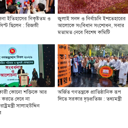
িনা ইতিহাসের নিকৃষ্টতম ও
জুলাই সনদ ও নির্বাচনি ইশতেহারের
যাসিস্ট ছিলেন : রিজভী
আলোকে সংবিধান সংশোধন, সবার
মতামত নেবে বিশেষ কমিটি
কারী কোনো শক্তিকে আর
অর্জিত গণতন্ত্রকে প্রাতিষ্ঠানিক রূপ
 করতে দেবে না
দিতে সরকার দৃঢ়প্রতিজ্ঞ : তথ্যমন্ত্রী
ষ্ট্রমন্ত্রী সালাহউদ্দিন
র