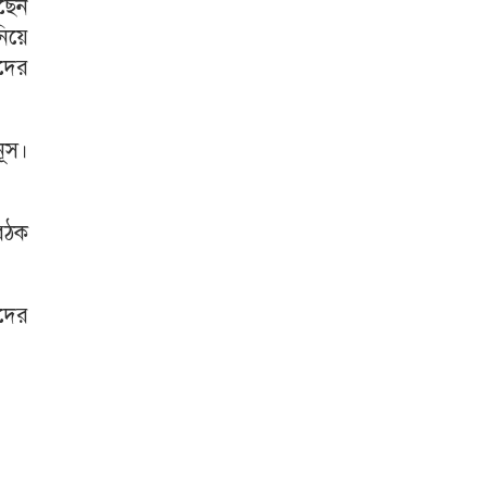
েছেন
নিয়ে
বদের
নূস।
বৈঠক
বদের