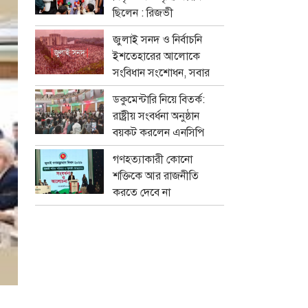
ছিলেন : রিজভী
জুলাই সনদ ও নির্বাচনি
ইশতেহারের আলোকে
সংবিধান সংশোধন, সবার
মতামত নেবে বিশেষ কমিটি
ডকুমেন্টারি নিয়ে বিতর্ক:
রাষ্ট্রীয় সংবর্ধনা অনুষ্ঠান
বয়কট করলেন এনসিপি
নেতারা
গণহত্যাকারী কোনো
শক্তিকে আর রাজনীতি
করতে দেবে না
জনগণ:স্বরাষ্ট্রমন্ত্রী
সালাহউদ্দিন আহমদের