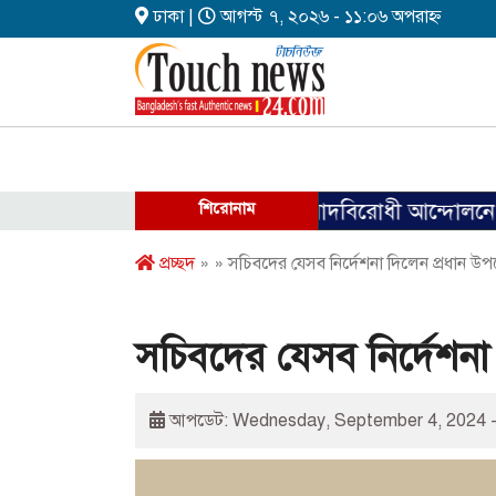
ঢাকা |
আগস্ট ৭, ২০২৬ - ১১:০৬ অপরাহ্ন
শিরোনাম
ফ্যাসিবাদবিরোধী আন্দোলনে হত্যাকাণ্ডে
প্রচ্ছদ
» » সচিবদের যেসব নির্দেশনা দিলেন প্রধান উপদে
সচিবদের যেসব নির্দেশনা 
আপডেট: Wednesday, September 4, 2024 -