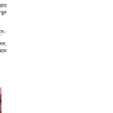
 তার
নতুন
ূস।
লেন,
মান