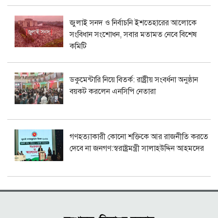
জুলাই সনদ ও নির্বাচনি ইশতেহারের আলোকে
সংবিধান সংশোধন, সবার মতামত নেবে বিশেষ
কমিটি
ডকুমেন্টারি নিয়ে বিতর্ক: রাষ্ট্রীয় সংবর্ধনা অনুষ্ঠান
বয়কট করলেন এনসিপি নেতারা
গণহত্যাকারী কোনো শক্তিকে আর রাজনীতি করতে
দেবে না জনগণ:স্বরাষ্ট্রমন্ত্রী সালাহউদ্দিন আহমদের