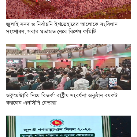
জুলাই সনদ ও নির্বাচনি ইশতেহারের আলোকে সংবিধান
সংশোধন, সবার মতামত নেবে বিশেষ কমিটি
ডকুমেন্টারি নিয়ে বিতর্ক: রাষ্ট্রীয় সংবর্ধনা অনুষ্ঠান বয়কট
করলেন এনসিপি নেতারা