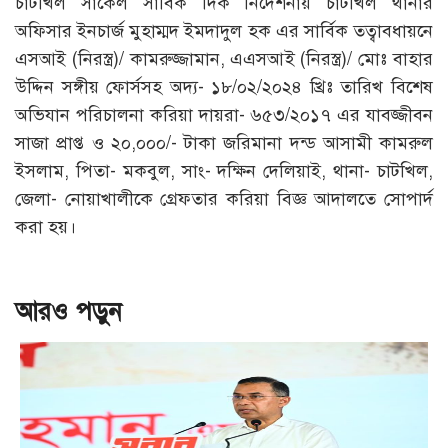
চাটখিল সার্কেল সার্বিক দিক নির্দেশনায় চাটখিল থানার
অফিসার ইনচার্জ মুহাম্মদ ইমদাদুল হক এর সার্বিক তত্বাবধায়নে
এসআই (নিরস্ত্র)/ কামরুজ্জামান, এএসআই (নিরস্ত্র)/ মোঃ বাহার
উদ্দিন সঙ্গীয় ফোর্সসহ অদ্য- ১৮/০২/২০২৪ খ্রিঃ তারিখ বিশেষ
অভিযান পরিচালনা করিয়া দায়রা- ৬৫৩/২০১৭ এর যাবজ্জীবন
সাজা প্রাপ্ত ও ২০,০০০/- টাকা জরিমানা দন্ড আসামী কামরুল
ইসলাম, পিতা- মকবুল, সাং- দক্ষিন দেলিয়াই, থানা- চাটখিল,
জেলা- নোয়াখালীকে গ্রেফতার করিয়া বিজ্ঞ আদালতে সোপার্দ
করা হয়।
আরও পড়ুন