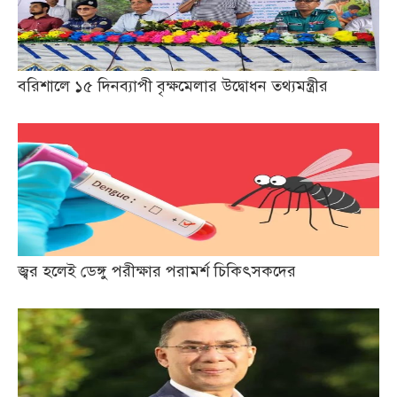
বরিশালে ১৫ দিনব্যাপী বৃক্ষমেলার উদ্বোধন তথ্যমন্ত্রীর
জ্বর হলেই ডেঙ্গু পরীক্ষার পরামর্শ চিকিৎসকদের