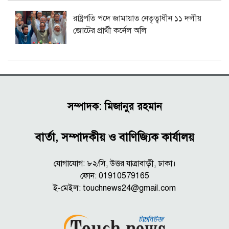
রাষ্ট্রপতি পদে জামায়াত নেতৃত্বাধীন ১১ দলীয়
জোটের প্রার্থী কর্নেল অলি
সম্পাদক: মিজানুর রহমান
বার্তা, সম্পাদকীয় ও বাণিজ্যিক কার্যালয়
যোগাযোগ: ৮২/সি, উত্তর যাত্রাবাড়ী, ঢাকা।
ফোন: 01910579165
ই-মেইল:
touchnews24@gmail.com