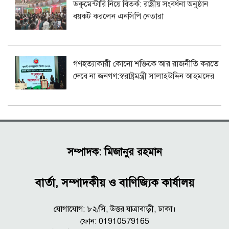
ডকুমেন্টারি নিয়ে বিতর্ক: রাষ্ট্রীয় সংবর্ধনা অনুষ্ঠান
বয়কট করলেন এনসিপি নেতারা
গণহত্যাকারী কোনো শক্তিকে আর রাজনীতি করতে
দেবে না জনগণ:স্বরাষ্ট্রমন্ত্রী সালাহউদ্দিন আহমদের
সম্পাদক: মিজানুর রহমান
বার্তা, সম্পাদকীয় ও বাণিজ্যিক কার্যালয়
যোগাযোগ: ৮২/সি, উত্তর যাত্রাবাড়ী, ঢাকা।
ফোন: 01910579165