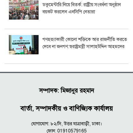
ডকুমেন্টারি নিয়ে বিতর্ক: রাষ্ট্রীয় সংবর্ধনা অনুষ্ঠান
বয়কট করলেন এনসিপি নেতারা
গণহত্যাকারী কোনো শক্তিকে আর রাজনীতি করতে
দেবে না জনগণ:স্বরাষ্ট্রমন্ত্রী সালাহউদ্দিন আহমদের
সম্পাদক: মিজানুর রহমান
বার্তা, সম্পাদকীয় ও বাণিজ্যিক কার্যালয়
যোগাযোগ: ৮২/সি, উত্তর যাত্রাবাড়ী, ঢাকা।
ফোন: 01910579165