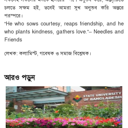
চলতে সক্ষম হই, তবেই আমরা সুখ অনুভব করি অন্তরে
পরস্পরে।
“He who sows courtesy, reaps friendship, and he
who plants kindness, gathers love.”– Needles and
Friends
লেখক: কলামিস্ট, গবেষক ও সমাজ বিশ্লেষক।
আরও পড়ুন