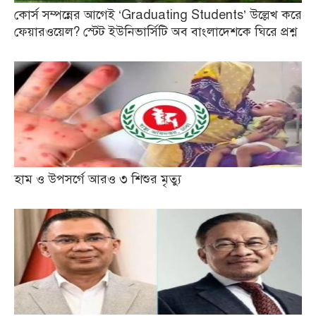
কোর্স সম্পন্নের আগেই ‘Graduating Students’ উল্লেখ করে
ফেয়ারওয়েল? স্টেট ইউনিভার্সিটি অব বাংলাদেশকে ঘিরে প্রশ্ন
হাম ও উপসর্গে আরও ৩ শিশুর মৃত্যু