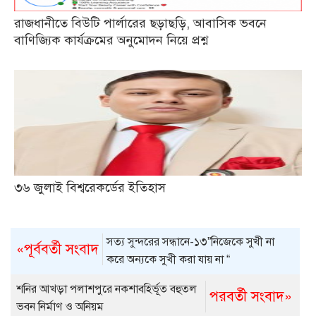
রাজধানীতে বিউটি পার্লারের ছড়াছড়ি, আবাসিক ভবনে
বাণিজ্যিক কার্যক্রমের অনুমোদন নিয়ে প্রশ্ন
৩৬ জুলাই বিশ্বরেকর্ডের ইতিহাস
সত্য সুন্দরের সন্ধানে-১৩”নিজেকে সুখী না
«পূর্ববর্তী সংবাদ
করে অন্যকে সুখী করা যায় না “
শনির আখড়া পলাশপুরে নকশাবহির্ভূত বহুতল
পরবর্তী সংবাদ»
ভবন নির্মাণ ও অনিয়ম