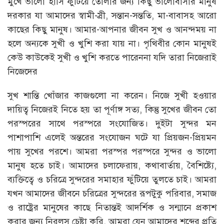
মুখে ভালো হাসি ফুঁটিয়ে তোলার জন্য কিছু ভালোবাসার মানুষ
দরকার যা আমাদের স্বামী-স্রী, সন্তান-সন্ততি, মা-বাবাসহ আরো
কাছের কিছু মানুষ। আমার-আপনার জীবন সুখ ও আনন্দময় না
হলে অন্যকে সুখী ও খুশি করা যায় না। পৃথিবীর কোন মানুষই
কেউ কাউকেই সুখী ও খুশি করতে পারেননা যদি তারা নিজেরাই
নিজেদের
সুখ শান্তি খোঁজার কাজগুলো না করেন। নিজে সুখী হওয়ার
দায়িত্ব নিজেরই নিতে হয় তা পূর্ণাঙ্গ সত্য, কিন্তু সুখের জীবন তো
পরস্পরের সাথে পরস্পরে সংযোজিত। দুইটা সুন্দর মন
পাশাপাশি এলেই অন্তরের সংযোজন ঘটে যা প্রিয়জন-প্রিয়মন
পায় সুখের পরশে। আমরা পরস্পর পরস্পরে সুন্দর ও ভালো
মানুষ হতে চাই। আমাদের চলাফেরায়, কথাবার্তায়, বৈশিষ্ট্যে,
ব্যক্তিত্বে ও চরিত্রে সুন্দরের সমাহার ফুঁটিয়ে তুলতে চাই। আমরা
যখন আমাদের জীবনে চরিত্রের সুন্দরের রূপটুকু পরিবার, সমাজ
ও রাষ্ট্রের মানুষের কাছে নিতান্তই আদর্শিক ও সন্মানে প্রকাশ
করার জন্য নিরলস চেষ্টা করি, আমরা যেন আমাদের শব্দের প্রতি