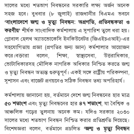
সালের মধ্যে শতভাগ নিবন্ধনের সরকারি লক্ষ্য অর্জন অনেক
সহজ হবে। বুধবার (৮ জুলাই) রাজধানীর বিএমএ ভবনে
‘বাংলাদেশে জন্ম ও মৃত্যু নিবন্ধন: অগ্রগতি, প্রতিবন্ধকতা ও
করণীয়’
শীর্ষক সাংবাদিক কর্মশালায় এ সুপারিশ তুলে ধরা হয়।
গ্লোবাল হেলথ অ্যাডভোকেসি ইনকিউবেটর (জিএইচএআই)-এর
সহযোগিতায় প্রজ্ঞা (প্রগতির জন্য জ্ঞান) কর্মশালার আয়োজন
করে।বক্তারা বলেন, শিক্ষা, স্বাস্থ্যসেবা, উত্তরাধিকার,
ভোটাধিকারসহ মৌলিক নাগরিক অধিকার নিশ্চিত করতে জন্ম
ও মৃত্যু নিবন্ধন অত্যন্ত গুরুত্বপূর্ণ। একই সঙ্গে রাষ্ট্রীয় পরিকল্পনা,
সুশাসন এবং বাজেট প্রণয়নেও সঠিক নিবন্ধন তথ্য অপরিহার্য।
কর্মশালায় জানানো হয়, বর্তমানে দেশে জন্ম নিবন্ধনের হার মাত্র
৫০ শতাংশ
এবং মৃত্যু নিবন্ধনের হার
৪৭ শতাংশ
, যা বৈশ্বিক ও
আঞ্চলিক গড়ের তুলনায় অনেক কম। যদিও সরকার ২০৩০
সালের মধ্যে শতভাগ নিবন্ধন নিশ্চিত করার প্রতিশ্রুতি দিয়েছে।
বিশেষজ্ঞরা বলেন, বর্তমানে প্রচলিত
‘জন্ম ও মৃত্যু নিবন্ধন