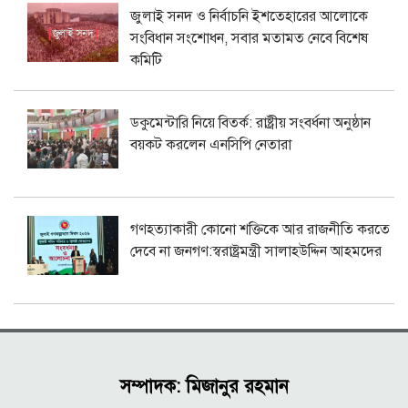
জুলাই সনদ ও নির্বাচনি ইশতেহারের আলোকে
সংবিধান সংশোধন, সবার মতামত নেবে বিশেষ
কমিটি
ডকুমেন্টারি নিয়ে বিতর্ক: রাষ্ট্রীয় সংবর্ধনা অনুষ্ঠান
বয়কট করলেন এনসিপি নেতারা
গণহত্যাকারী কোনো শক্তিকে আর রাজনীতি করতে
দেবে না জনগণ:স্বরাষ্ট্রমন্ত্রী সালাহউদ্দিন আহমদের
সম্পাদক: মিজানুর রহমান