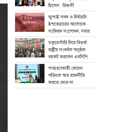
ছিলেন : রিজভী
জুলাই সনদ ও নির্বাচনি
ইশতেহারের আলোকে
সংবিধান সংশোধন, সবার
মতামত নেবে বিশেষ কমিটি
ডকুমেন্টারি নিয়ে বিতর্ক:
রাষ্ট্রীয় সংবর্ধনা অনুষ্ঠান
বয়কট করলেন এনসিপি
নেতারা
গণহত্যাকারী কোনো
শক্তিকে আর রাজনীতি
করতে দেবে না
জনগণ:স্বরাষ্ট্রমন্ত্রী
সালাহউদ্দিন আহমদের