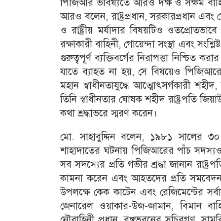
পিজিআর ভবিষ্যতে আরও দক্ষ ও সক্ষম বাহি
আরও বলেন, রাষ্ট্রপ্রধান, সরকারপ্রধান এবং দেশ
ও রাষ্ট্রীয় মর্যাদার বিষয়টিও ওতপ্রোতভাব
রক্ষাকারী বাহিনী, গোয়েন্দা সংস্থা এবং সংশ্লি
গুরুত্বপূর্ণ ব্যক্তিবর্গের নিরাপত্তা নিশ্চি
যাতে ব্যাহত না হয়, সে বিষয়েও পিজিআরের
মহান স্বাধীনতাযুদ্ধে আত্মোৎসর্গকারী শহীদ, 
তিনি স্বাধীনতার ঘোষক শহীদ রাষ্ট্রপতি জিয়
কথা শ্রদ্ধাভরে স্মরণ করেন।
মো. সাহাবুদ্দিন বলেন, ১৯৮১ সালের ৩০ ম
শাহাদাতের ঘটনায় পিজিআরের পাঁচ সদস্যও 
সব সদস্যের প্রতি গভীর শ্রদ্ধা জানান রাষ্ট
কামনা করেন এবং আহতদের প্রতি সমবেদনা জ
উপলক্ষে কেক কাটেন এবং রেজিমেন্টের সর্বাঙ্
জেনারেল ওয়াকার-উজ-জামান, বিমান বাহিনী
নৌবাহিনী প্রধান, বঙ্গভবনের সচিবগণ, সাম