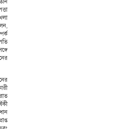
তিনি
ত্তা
্খলা
লেন,
পর্ক
পতি
ঙ্গে
ানের
ানের
ারী
িরাত
ষিকী
রধান
প্ত
 এবং