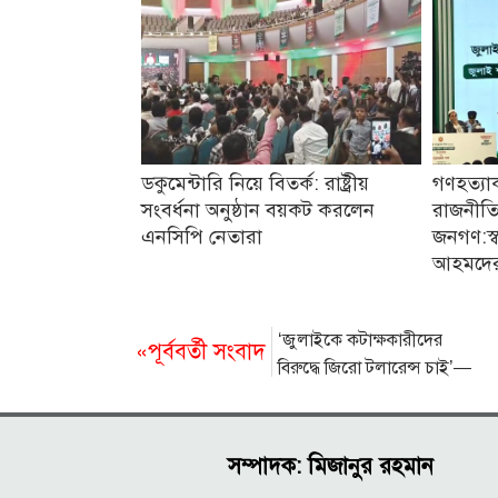
ডকুমেন্টারি নিয়ে বিতর্ক: রাষ্ট্রীয়
গণহত্যা
সংবর্ধনা অনুষ্ঠান বয়কট করলেন
রাজনীতি
এনসিপি নেতারা
জনগণ:স্বরা
আহমদে
‘জুলাইকে কটাক্ষকারীদের
«পূর্ববর্তী সংবাদ
বিরুদ্ধে জিরো টলারেন্স চাই’—
আবিদুল ইসলাম খান
সম্পাদক: মিজানুর রহমান