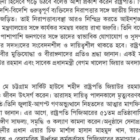
নী হিসেবে গড়ে উঠবে বলেও আশা প্রকাশ করেন রাষ্ট্রপতি। 
ি-বিদেশি গুরুত্বপূর্ণ ব্যক্তিদের নিরাপত্তার সঙ্গে জাতীয় নিরাপ
ে জড়িত। তাই নিরাপত্তাব্যবস্থা আরও নিশ্ছিদ্র করতে আইনশৃঙ
ষ্ট মন্ত্রণালয়ের সঙ্গে কার্যকর সমন্বয় বজায় রাখা জরুরি। তিনি ব
ত করার পাশাপাশি জনগণের সঙ্গে তাদের স্বাভাবিক যোগাযোগ ও সুসম্
 সদস্যদের সংবেদনশীল ও দায়িত্বশীল থাকতে হবে। রাষ্ট্র
বীর মুক্তিযোদ্ধা ও বীরাঙ্গনাদের প্রতিও শ্রদ্ধা জানান। একই স
াউর রহমান এবং সাবেক প্রধানমন্ত্রী বেগম খালেদা জিয়ার অবদ
ে চট্টগ্রাম সার্কিট হাউসে শহীদ রাষ্ট্রপতি জিয়াউর রহম
জীবন উৎসর্গ করেন। তারাসহ দায়িত্ব পালনকালে মৃত্যুবরণক
্রপতি।তিনি জুলাই-আগস্ট গণঅভ্যুত্থানে নিহতদের আত্মার মাগফ
ানান। এর আগে, রাষ্ট্রপতি পিজিআরের ৫১তম প্রতিষ্ঠাবার্
গীণ সাফল্য, সমৃদ্ধি ও কল্যাণ কামনা করেন।অনুষ্ঠানে সেনাপ্
র প্রধান এয়ার চিফ মার্শাল হাসান মাহমুদ খান, ভারপ্রা
রিক ও বেসামরিক ঊর্ধ্বতন কর্মকর্তাসহ পিজিআরের কমান্ডার