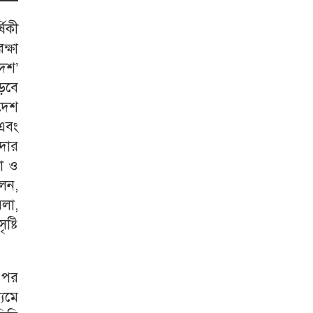
ষিকী
ক্ষা
দেশ’
াড়বে
দেশ
 এবং
াদার
লা ও
লেন,
মলা,
ষ্টি
 ওপর
্যমে