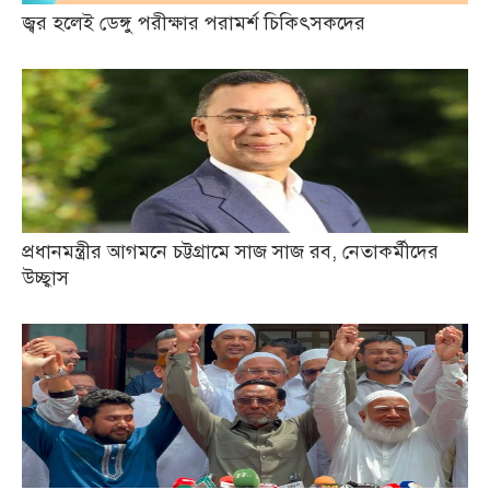
জ্বর হলেই ডেঙ্গু পরীক্ষার পরামর্শ চিকিৎসকদের
প্রধানমন্ত্রীর আগমনে চট্টগ্রামে সাজ সাজ রব, নেতাকর্মীদের
উচ্ছ্বাস