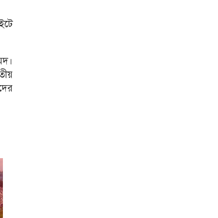
াইটে
মেদ।
তীয়
াদের