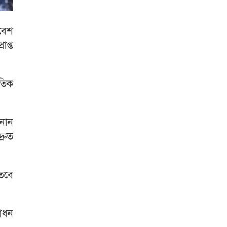
িবেশ
প্ত
তিক
ানান
্রুত
তবে
শোধন