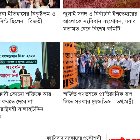
িনা ইতিহাসের নিকৃষ্টতম ও
জুলাই সনদ ও নির্বাচনি ইশতেহারের
যাসিস্ট ছিলেন : রিজভী
আলোকে সংবিধান সংশোধন, সবার
মতামত নেবে বিশেষ কমিটি
কারী কোনো শক্তিকে আর
অর্জিত গণতন্ত্রকে প্রাতিষ্ঠানিক রূপ
 করতে দেবে না
দিতে সরকার দৃঢ়প্রতিজ্ঞ : তথ্যমন্ত্রী
ষ্ট্রমন্ত্রী সালাহউদ্দিন
র
ফ্যাসিবাদ সরকারের প্রকৌশলী