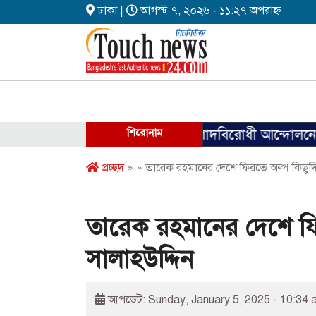
ঢাকা |
আগস্ট ৭, ২০২৬ - ১১:২৭ অপরাহ্ন
শিরোনাম
ফ্যাসিবাদবিরোধী আন্দোলনে হত্যাকাণ্ডে
প্রচ্ছদ
» » তারেক রহমানের দেশে ফিরতে অল্প কিছুদি
তারেক রহমানের দেশে ফি
সালাহউদ্দিন
আপডেট: Sunday, January 5, 2025 - 10:34 