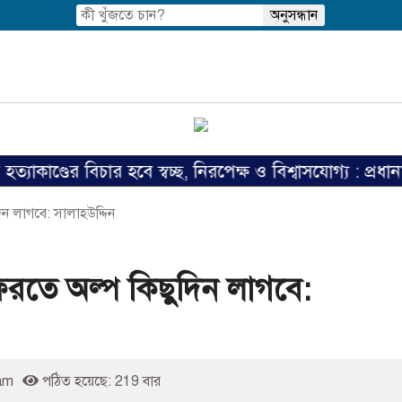
র বিচার হবে স্বচ্ছ, নিরপেক্ষ ও বিশ্বাসযোগ্য : প্রধানমন্ত্রী
ন লাগবে: সালাহউদ্দিন
রতে অল্প কিছুদিন লাগবে:
am
পঠিত হয়েছে: 219 বার