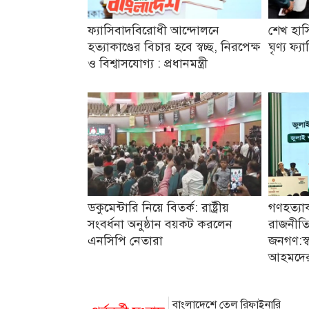
ফ্যাসিবাদবিরোধী আন্দোলনে
শেখ হাস
হত্যাকাণ্ডের বিচার হবে স্বচ্ছ, নিরপেক্ষ
ঘৃণ্য ফ্
ও বিশ্বাসযোগ্য : প্রধানমন্ত্রী
ডকুমেন্টারি নিয়ে বিতর্ক: রাষ্ট্রীয়
গণহত্যা
সংবর্ধনা অনুষ্ঠান বয়কট করলেন
রাজনীতি
এনসিপি নেতারা
জনগণ:স্বরা
আহমদে
বাংলাদেশে তেল রিফাইনারি