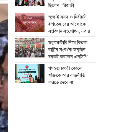
ছিলেন : রিজভী
জুলাই সনদ ও নির্বাচনি
ইশতেহারের আলোকে
সংবিধান সংশোধন, সবার
মতামত নেবে বিশেষ কমিটি
ডকুমেন্টারি নিয়ে বিতর্ক:
রাষ্ট্রীয় সংবর্ধনা অনুষ্ঠান
বয়কট করলেন এনসিপি
নেতারা
গণহত্যাকারী কোনো
শক্তিকে আর রাজনীতি
করতে দেবে না
জনগণ:স্বরাষ্ট্রমন্ত্রী
সালাহউদ্দিন আহমদের