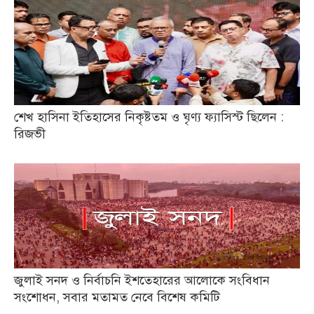
শেখ হাসিনা ইতিহাসের নিকৃষ্টতম ও ঘৃণ্য ফ্যাসিস্ট ছিলেন :
রিজভী
জুলাই সনদ ও নির্বাচনি ইশতেহারের আলোকে সংবিধান
সংশোধন, সবার মতামত নেবে বিশেষ কমিটি