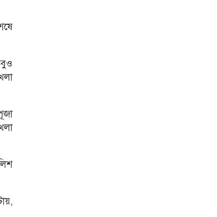
শেষে
তবুও
্খলা
ূজা
খলা
লিশ
টায়,