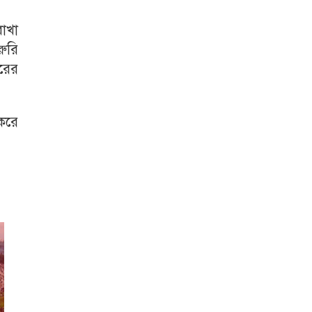
াখা
রুরি
রের
 করে