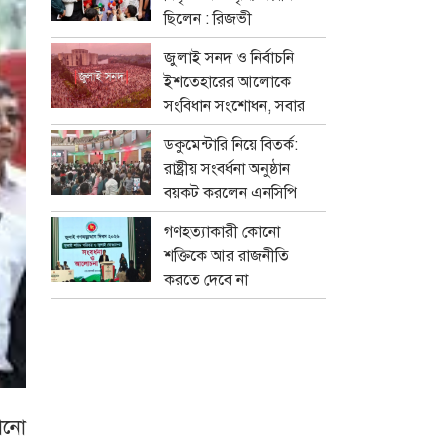
ছিলেন : রিজভী
জুলাই সনদ ও নির্বাচনি
ইশতেহারের আলোকে
সংবিধান সংশোধন, সবার
মতামত নেবে বিশেষ কমিটি
ডকুমেন্টারি নিয়ে বিতর্ক:
রাষ্ট্রীয় সংবর্ধনা অনুষ্ঠান
বয়কট করলেন এনসিপি
নেতারা
গণহত্যাকারী কোনো
শক্তিকে আর রাজনীতি
করতে দেবে না
জনগণ:স্বরাষ্ট্রমন্ত্রী
সালাহউদ্দিন আহমদের
োনো