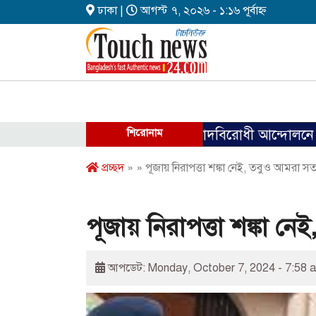
ঢাকা |
আগস্ট ৭, ২০২৬ - ১:১৬ পূর্বাহ্ন
ফ্যাসিবাদবিরোধী আন্দোলনে হত্যাকাণ্ডের
শিরোনাম
প্রচ্ছদ
» » পূজায় নিরাপত্তা শঙ্কা নেই, তবুও আমরা স
পূজায় নিরাপত্তা শঙ্কা 
আপডেট: Monday, October 7, 2024 - 7:58 