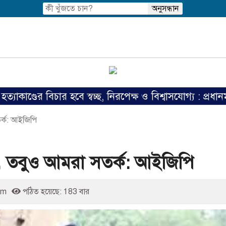
 বিচার হবে স্বচ্ছ, নিরপেক্ষ ও বিশ্বাসযোগ্য : প্রধানমন্ত্রী
তর্ক: আইজিপি
নেই, তবুও আমরা সতর্ক: আইজিপি
am
পঠিত হয়েছে: 183 বার