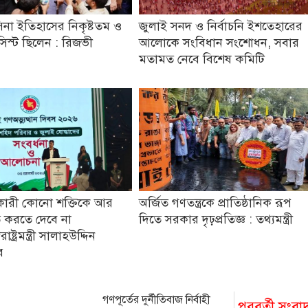
িনা ইতিহাসের নিকৃষ্টতম ও
জুলাই সনদ ও নির্বাচনি ইশতেহারের
যাসিস্ট ছিলেন : রিজভী
আলোকে সংবিধান সংশোধন, সবার
মতামত নেবে বিশেষ কমিটি
কারী কোনো শক্তিকে আর
অর্জিত গণতন্ত্রকে প্রাতিষ্ঠানিক রূপ
 করতে দেবে না
দিতে সরকার দৃঢ়প্রতিজ্ঞ : তথ্যমন্ত্রী
ষ্ট্রমন্ত্রী সালাহউদ্দিন
র
গণপূর্তের দুর্নীতিবাজ নির্বাহী
পরবর্তী সংবা