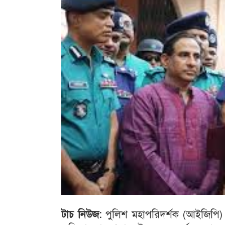
টাচ নিউজ:
পুলিশ মহাপরিদর্শক (আইজিপি) ম