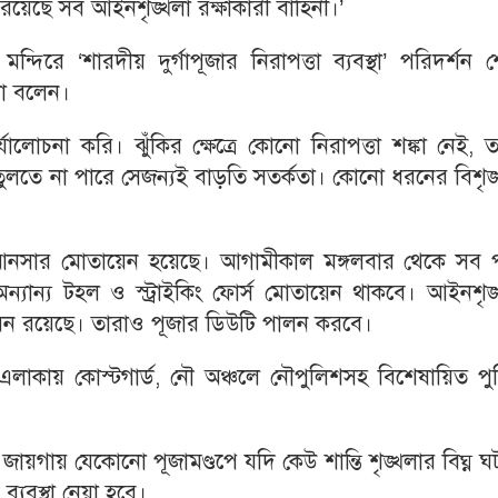
ে রয়েছে সব আইনশৃঙ্খলা রক্ষাকারী বাহিনী।’
দিরে ‘শারদীয় দুর্গাপূজার নিরাপত্তা ব্যবস্থা’ পরিদর্শন 
থা বলেন।
োচনা করি। ঝুঁকির ক্ষেত্রে কোনো নিরাপত্তা শঙ্কা নেই, 
ুলতে না পারে সেজন্যই বাড়তি সতর্কতা। কোনো ধরনের বিশৃঙ
োতে আনসার মোতায়েন হয়েছে। আগামীকাল মঙ্গলবার থেকে সব প
যান্য টহল ও স্ট্রাইকিং ফোর্স মোতায়েন থাকবে। আইনশৃঙ্
ায়েন রয়েছে। তারাও পূজার ডিউটি পালন করবে।
এলাকায় কোস্টগার্ড, নৌ অঞ্চলে নৌপুলিশসহ বিশেষায়িত পু
 জায়গায় যেকোনো পূজামণ্ডপে যদি কেউ শান্তি শৃঙ্খলার বিঘ্ন ঘ
্যবস্থা নেয়া হবে।