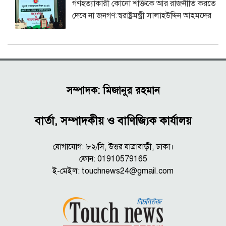
গণহত্যাকারী কোনো শক্তিকে আর রাজনীতি করতে
দেবে না জনগণ:স্বরাষ্ট্রমন্ত্রী সালাহউদ্দিন আহমদের
সম্পাদক: মিজানুর রহমান
বার্তা, সম্পাদকীয় ও বাণিজ্যিক কার্যালয়
যোগাযোগ: ৮২/সি, উত্তর যাত্রাবাড়ী, ঢাকা।
ফোন: 01910579165
ই-মেইল:
touchnews24@gmail.com