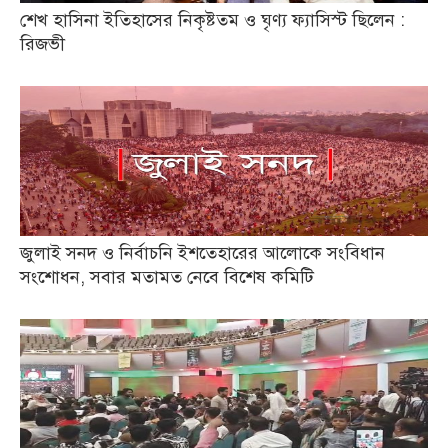
শেখ হাসিনা ইতিহাসের নিকৃষ্টতম ও ঘৃণ্য ফ্যাসিস্ট ছিলেন :
রিজভী
জুলাই সনদ ও নির্বাচনি ইশতেহারের আলোকে সংবিধান
সংশোধন, সবার মতামত নেবে বিশেষ কমিটি