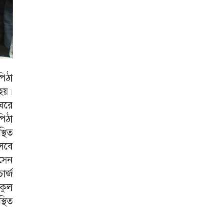
পিঠা
হয়।
 ঘরে
িঠা
্থিত
েবে
সেন
ার্জ
িকুল
থিত