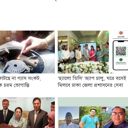
াটছে না গ্যাস সংকট,
‘হ্যালো ডিসি’ অ্যাপ চালু, ঘরে বসেই
 চরম ভোগান্তি
মিলবে ঢাকা জেলা প্রশাসনের সেবা