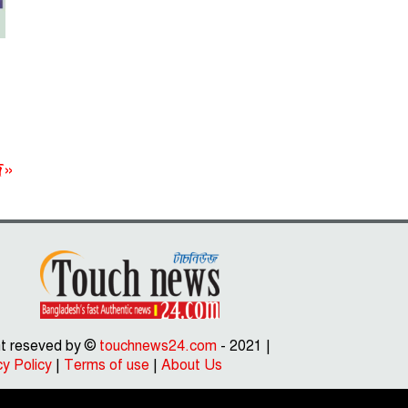
দ»
ght reseved by ©
touchnews24.com
- 2021 |
cy Policy
|
Terms of use
|
About Us