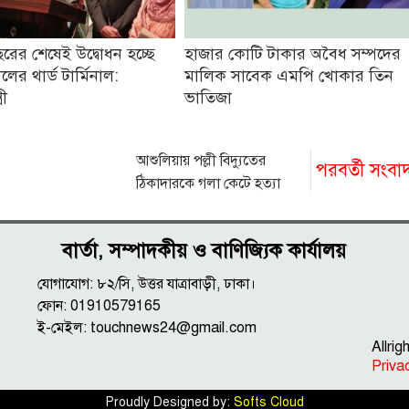
রের শেষেই উদ্বোধন হচ্ছে
হাজার কোটি টাকার অবৈধ সম্পদের
ের থার্ড টার্মিনাল:
মালিক সাবেক এমপি খোকার তিন
রী
ভাতিজা
আশুলিয়ায় পল্লী বিদ্যুতের
পরবর্তী সংবা
ঠিকাদারকে গলা কেটে হত্যা
বার্তা, সম্পাদকীয় ও বাণিজ্যিক কার্যালয়
যোগাযোগ: ৮২/সি, উত্তর যাত্রাবাড়ী, ঢাকা।
ফোন: 01910579165
ই-মেইল:
touchnews24@gmail.com
Allri
Priva
Proudly Designed by:
Softs Cloud