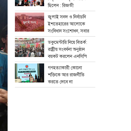
ছিলেন : রিজভী
জুলাই সনদ ও নির্বাচনি
ইশতেহারের আলোকে
সংবিধান সংশোধন, সবার
মতামত নেবে বিশেষ কমিটি
ডকুমেন্টারি নিয়ে বিতর্ক:
রাষ্ট্রীয় সংবর্ধনা অনুষ্ঠান
বয়কট করলেন এনসিপি
নেতারা
গণহত্যাকারী কোনো
শক্তিকে আর রাজনীতি
করতে দেবে না
জনগণ:স্বরাষ্ট্রমন্ত্রী
সালাহউদ্দিন আহমদের