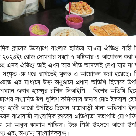
ংবাদিক ক্লাবের উদ্যোগে বাংলার হারিয়ে যাওয়া ঐতিহ্য বাহী 
রি ২০২৪ইং রোজ সোমবার সন্ধ্যা ৭ ঘটিকায় এ আয়োজন করা 
ে যাচ্ছে এসব ঐতিহ্য তাই এখন আর শীত আসলেই দেখা যায় না
এই সংস্কৃত কে ধরে রাখতেই মুলত এ আয়োজন করা হয়েছে। প
াত এর মাধ্যমে।উক্ত অনুষ্ঠানে প্রধান অতিথি হিসেবে উপস
়ারম্যান জনাব হারুনুর রশিদ সিআইপি । বিশেষ অতিথি হিস
 বিভাগের সম্মানিত উপ পুলিশ কমিশনার জনাব মোঃ ইকবাল হো
 নূর হাজী আরো উপস্থিত ছিলেন যাত্রাবাড়ী থানা অফিসার ইনচ
ন যাত্রাবাড়ী সাংবাদিক ক্লাবের প্রতিষ্ঠাতা সভাপতি মো:শফ
পাদক মো আবুল কালাম শাকিল। উক্ত পিঠা উৎসবে আরো উপস্
্য এবং অন্যান্য সাংবাদিকবৃন্দ।