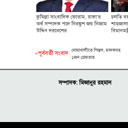
কুমিল্লা সাংবাদিক ফোরাম, ঢাকা’র
চলতি বছ
অর্থ সম্পাদক পদে নিরঙ্কুশ জয় নিজাম
শাহজালাল
উদ্দিন দরবেশের
বিমানমন্ত্
নোয়াখালীতে পিস্তল, মাদকসহ
«পূর্ববর্তী সংবাদ
১জন গ্রেফতার
সম্পাদক: মিজানুর রহমান