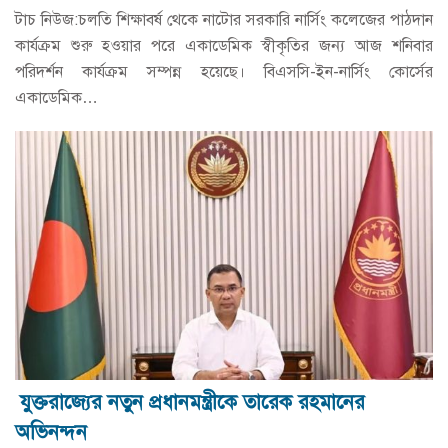
টাচ নিউজ:চলতি শিক্ষাবর্ষ থেকে নাটোর সরকারি নার্সিং কলেজের পাঠদান
কার্যক্রম শুরু হওয়ার পরে একাডেমিক স্বীকৃতির জন্য আজ শনিবার
পরিদর্শন কার্যক্রম সম্পন্ন হয়েছে। বিএসসি-ইন-নার্সিং কোর্সের
একাডেমিক…
যুক্তরাজ্যের নতুন প্রধানমন্ত্রীকে তারেক রহমানের
অভিনন্দন