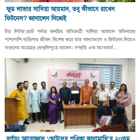
ফুড লাভার সাদিয়া আয়মান, তবু কীভাবে রাখেন
ফিটনেস? জানালেন নিজেই
টাচ নিউজ:ছোট পর্দার জনপ্রিয় অভিনেত্রী সাদিয়া আয়মান অভিনয়ের
পাশাপাশি ব্যক্তিগত জীবন, বিশেষ করে তার খাদ্যাভ্যাস ও ফিটনেস নিয়েও
ভক্তদের আগ্রহের কেন্দ্রবিন্দুতে থাকেন। সম্প্রতি এক অ্যাওয়ার্ড…
বর্ণাঢ্য আয়োজনে ‘ছোটদের পত্রিকা কানামাছি’র ২০তম