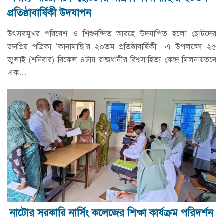
প্রতিষ্ঠাবার্ষিকী উদযাপন
উৎসবমুখর পরিবেশ ও শিশুনন্দিত আবহে উদযাপিত হলো ছোটদের
জনপ্রিয় পত্রিকা ‘কানামাছি’র ২০তম প্রতিষ্ঠাবার্ষিকী। এ উপলক্ষ্যে ২৫
জুলাই (শনিবার) বিকেল ৪টায় রাজধানীর বিশ্বসাহিত্য কেন্দ্র মিলনায়তনে
এক…
নাটোর সরকারি নার্সিং কলেজের শিক্ষা কার্যক্রম পরিদর্শন