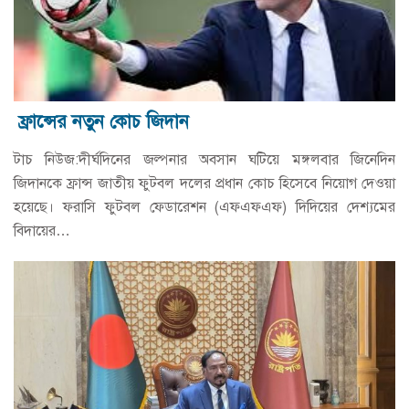
ফ্রান্সের নতুন কোচ জিদান
টাচ নিউজ:দীর্ঘদিনের জল্পনার অবসান ঘটিয়ে মঙ্গলবার জিনেদিন
জিদানকে ফ্রান্স জাতীয় ফুটবল দলের প্রধান কোচ হিসেবে নিয়োগ দেওয়া
হয়েছে। ফরাসি ফুটবল ফেডারেশন (এফএফএফ) দিদিয়ের দেশ্যমের
বিদায়ের…