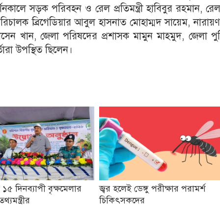
দর্শনকালে সড়ক পরিবহন ও রেল প্রতিমন্ত্রী হাবিবুর রহমান, র
 পরিচালক ব্রিগেডিয়ার আবুল হাসনাত মোহাম্মদ সায়েম, নারায়ণ
েন খান, জেলা পরিষদের প্রশাসক মামুন মাহমুদ, জেলা পু
র্তারা উপস্থিত ছিলেন।
১৫ দিনব্যাপী বৃক্ষমেলার
জ্বর হলেই ডেঙ্গু পরীক্ষার পরামর্শ
থ্যমন্ত্রীর
চিকিৎসকদের