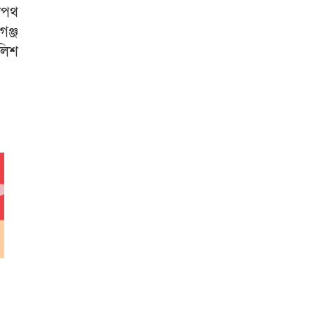
েলপথ
গঞ্জ
লিশ