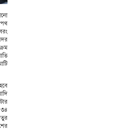
োনো
লপথ
 বরং
সদর
ক্রম
পাতি
মাটি
হবে
য়াদি
টার
 ৩৪
তুর
শের