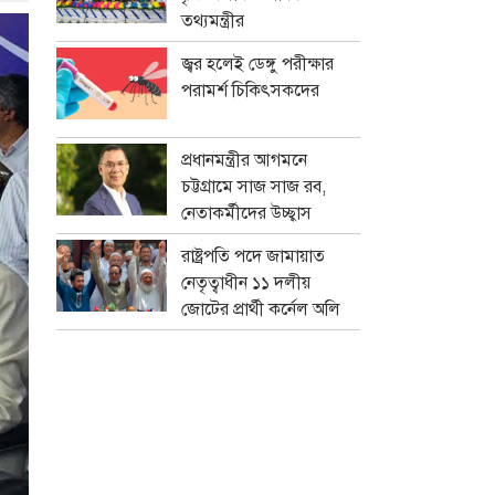
তথ্যমন্ত্রীর
জ্বর হলেই ডেঙ্গু পরীক্ষার
পরামর্শ চিকিৎসকদের
প্রধানমন্ত্রীর আগমনে
চট্টগ্রামে সাজ সাজ রব,
নেতাকর্মীদের উচ্ছ্বাস
রাষ্ট্রপতি পদে জামায়াত
নেতৃত্বাধীন ১১ দলীয়
জোটের প্রার্থী কর্নেল অলি