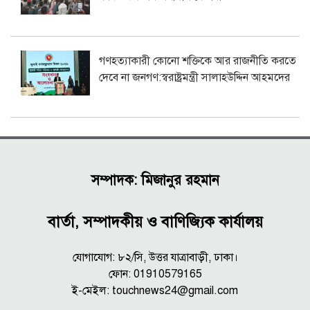
গণহত্যাকারী কোনো শক্তিকে আর রাজনীতি করতে
দেবে না জনগণ:স্বরাষ্ট্রমন্ত্রী সালাহউদ্দিন আহমদের
সম্পাদক: মিজানুর রহমান
বার্তা, সম্পাদকীয় ও বাণিজ্যিক কার্যালয়
যোগাযোগ: ৮২/সি, উত্তর যাত্রাবাড়ী, ঢাকা।
ফোন: 01910579165
ই-মেইল:
touchnews24@gmail.com