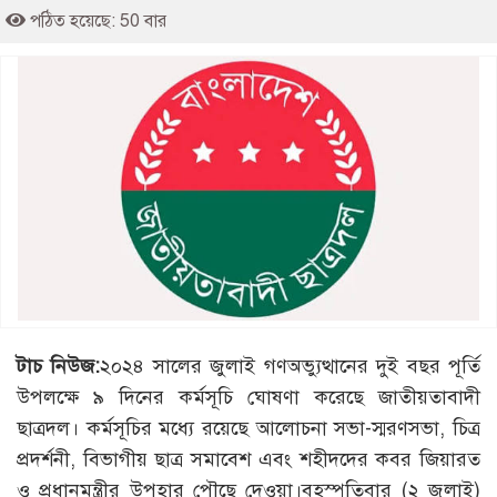
পঠিত হয়েছে: 50 বার
টাচ নিউজ:
২০২৪ সালের জুলাই গণঅভ্যুত্থানের দুই বছর পূর্তি
উপলক্ষে ৯ দিনের কর্মসূচি ঘোষণা করেছে জাতীয়তাবাদী
ছাত্রদল। কর্মসূচির মধ্যে রয়েছে আলোচনা সভা-স্মরণসভা, চিত্র
প্রদর্শনী, বিভাগীয় ছাত্র সমাবেশ এবং শহীদদের কবর জিয়ারত
ও প্রধানমন্ত্রীর উপহার পৌছে দেওয়া।বৃহস্পতিবার (২ জুলাই)