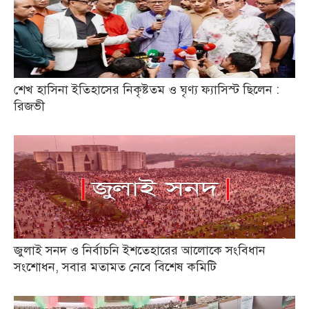
শেখ হাসিনা ইতিহাসের নিকৃষ্টতম ও ঘৃণ্য ফ্যাসিস্ট ছিলেন :
রিজভী
জুলাই সনদ ও নির্বাচনি ইশতেহারের আলোকে সংবিধান
সংশোধন, সবার মতামত নেবে বিশেষ কমিটি