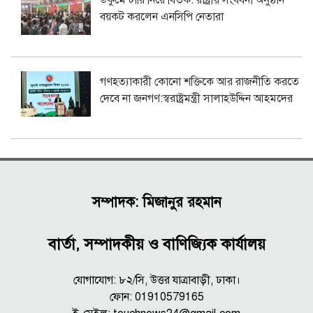
ডকুমেন্টারি নিয়ে বিতর্ক: রাষ্ট্রীয় সংবর্ধনা অনুষ্ঠান
বয়কট করলেন এনসিপি নেতারা
গণহত্যাকারী কোনো শক্তিকে আর রাজনীতি করতে
দেবে না জনগণ:স্বরাষ্ট্রমন্ত্রী সালাহউদ্দিন আহমদের
সম্পাদক: মিজানুর রহমান
বার্তা, সম্পাদকীয় ও বাণিজ্যিক কার্যালয়
যোগাযোগ: ৮২/সি, উত্তর যাত্রাবাড়ী, ঢাকা।
ফোন: 01910579165