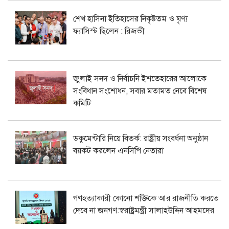
শেখ হাসিনা ইতিহাসের নিকৃষ্টতম ও ঘৃণ্য
ফ্যাসিস্ট ছিলেন : রিজভী
জুলাই সনদ ও নির্বাচনি ইশতেহারের আলোকে
সংবিধান সংশোধন, সবার মতামত নেবে বিশেষ
কমিটি
ডকুমেন্টারি নিয়ে বিতর্ক: রাষ্ট্রীয় সংবর্ধনা অনুষ্ঠান
বয়কট করলেন এনসিপি নেতারা
গণহত্যাকারী কোনো শক্তিকে আর রাজনীতি করতে
দেবে না জনগণ:স্বরাষ্ট্রমন্ত্রী সালাহউদ্দিন আহমদের