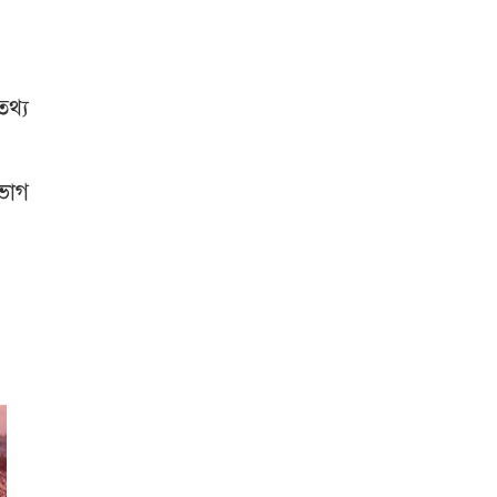
তথ্য
িভাগ