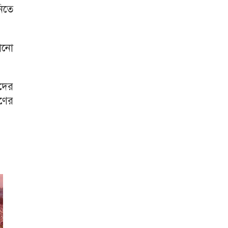
নিতে
কোনো
াদের
রণের