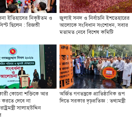
িনা ইতিহাসের নিকৃষ্টতম ও
জুলাই সনদ ও নির্বাচনি ইশতেহারের
যাসিস্ট ছিলেন : রিজভী
আলোকে সংবিধান সংশোধন, সবার
মতামত নেবে বিশেষ কমিটি
কারী কোনো শক্তিকে আর
অর্জিত গণতন্ত্রকে প্রাতিষ্ঠানিক রূপ
 করতে দেবে না
দিতে সরকার দৃঢ়প্রতিজ্ঞ : তথ্যমন্ত্রী
ষ্ট্রমন্ত্রী সালাহউদ্দিন
র