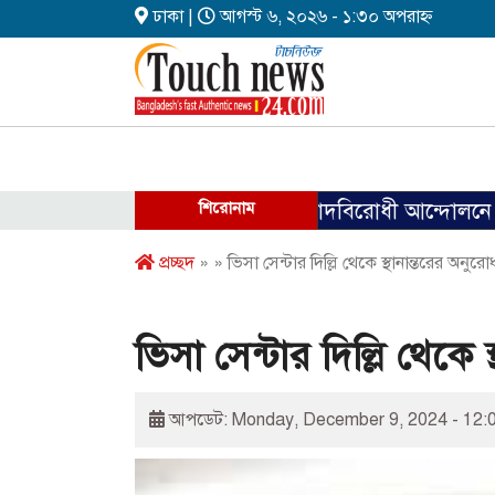
ঢাকা |
আগস্ট ৬, ২০২৬ - ১:৩০ অপরাহ্ন
ফ্যাসিবাদবিরোধী আন্দোলনে হত্যাকাণ্ডের
শিরোনাম
প্রচ্ছদ
» » ভিসা সেন্টার দিল্লি থেকে স্থানান্তরের অনুরোধ
ভিসা সেন্টার দিল্লি থেকে 
আপডেট: Monday, December 9, 2024 - 12: