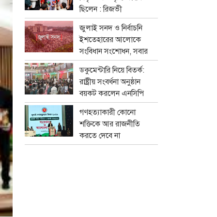
ছিলেন : রিজভী
জুলাই সনদ ও নির্বাচনি
ইশতেহারের আলোকে
সংবিধান সংশোধন, সবার
মতামত নেবে বিশেষ কমিটি
ডকুমেন্টারি নিয়ে বিতর্ক:
রাষ্ট্রীয় সংবর্ধনা অনুষ্ঠান
বয়কট করলেন এনসিপি
নেতারা
গণহত্যাকারী কোনো
শক্তিকে আর রাজনীতি
করতে দেবে না
জনগণ:স্বরাষ্ট্রমন্ত্রী
সালাহউদ্দিন আহমদের