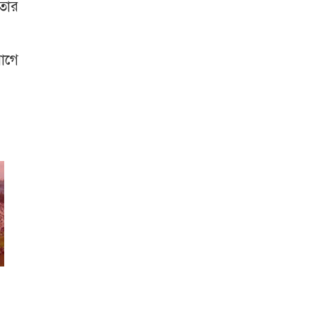
তার
োগে