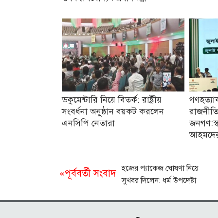
ডকুমেন্টারি নিয়ে বিতর্ক: রাষ্ট্রীয়
গণহত্যা
সংবর্ধনা অনুষ্ঠান বয়কট করলেন
রাজনীতি
এনসিপি নেতারা
জনগণ:স্বরা
আহমদে
হজের প্যাকেজ ঘোষণা নিয়ে
«পূর্ববর্তী সংবাদ
সুখবর দিলেন: ধর্ম উপদেষ্টা