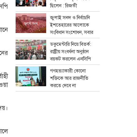
এনপি
ছিলেন : রিজভী
জুলাই সনদ ও নির্বাচনি
ইশতেহারের আলোকে
খানে
সংবিধান সংশোধন, সবার
মতামত নেবে বিশেষ কমিটি
ডকুমেন্টারি নিয়ে বিতর্ক:
রাষ্ট্রীয় সংবর্ধনা অনুষ্ঠান
ডনের
বয়কট করলেন এনসিপি
নেতারা
গণহত্যাকারী কোনো
াহী
শক্তিকে আর রাজনীতি
ওয়া
করতে দেবে না
জনগণ:স্বরাষ্ট্রমন্ত্রী
সালাহউদ্দিন আহমদের
দেয়।
ালে