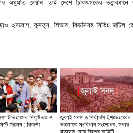
র অনুমতি দেয়নি, তাই দেশে চিকিৎসকের তত্ত্বাবধানে 
াড়াও হৃদরোগ, ফুসফুস, লিভার, কিডনিসহ বিভিন্ন জটিল র
িনা ইতিহাসের নিকৃষ্টতম ও
জুলাই সনদ ও নির্বাচনি ইশতেহারের
যাসিস্ট ছিলেন : রিজভী
আলোকে সংবিধান সংশোধন, সবার
মতামত নেবে বিশেষ কমিটি