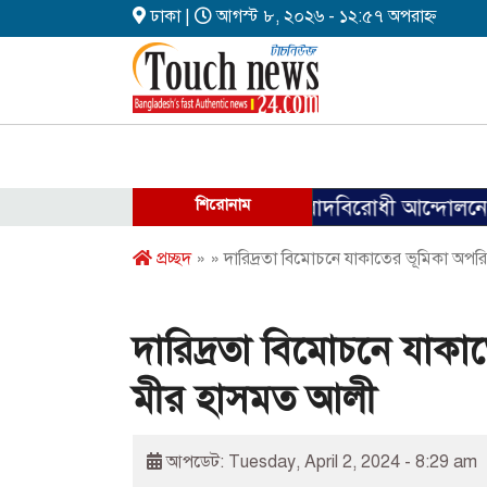
ঢাকা |
আগস্ট ৮, ২০২৬ - ১২:৫৭ অপরাহ্ন
শিরোনাম
ফ্যাসিবাদবিরোধী আন্দোলনে হত্যাকাণ্ডে
প্রচ্ছদ
» » দারিদ্রতা বিমোচনে যাকাতের ভূমিকা অ
দারিদ্রতা বিমোচনে যাক
মীর হাসমত আলী
আপডেট: Tuesday, April 2, 2024 - 8:29 am