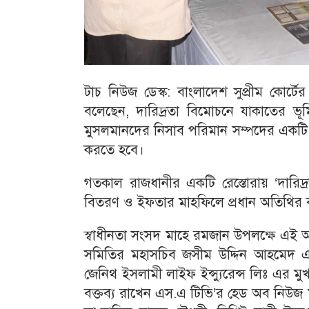
টাচ নিউজ ডেস্ক: বাংলাদেশ সুপ্রীম কোর্ট
বলেছেন, দারিদ্রতা বিমোচনে যাকাতের ভূ
মুসলমানদের নিসাব পরিমান সম্পদের একটি নির
করতে হবে।
গতকাল রাজধানীর একটি রেস্তোরায় ‘দারিদ্র
বিতরণ ও ইফতার মাহফিলে প্রধান অতিথির ব
স্বাধীনতা সংসদ মাহে রমজান উপলক্ষে এই অ
সমিতির মহাসচিব জসীম উদ্দিন আহমেদ এর 
জেনিথ ইসলামী লাইফ ইন্স্যুরেন্স লিঃ এর মুখ
বক্তব্য রাখেন এস.এ টিভি’র হেড অব নিউজ