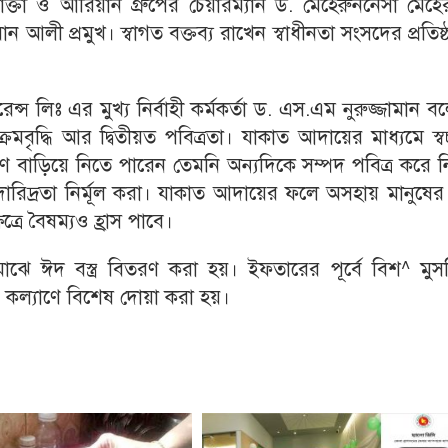
োক্তা ও আরিয়ান গ্রুপের চেয়ারম্যান ড. মেহেরুননেসা মেহে
 আলী প্রমুখ। স্বাগত বক্তব্য রাখেন স্বাধীনতা সংসদের প্রতিষ্
েন্স লিঃ এর মুখ্য নির্বাহী কর্মকর্তা ড. এস.এম নুরুজ্জামান ব
 ক্রমবৃদ্ধি আর দ্বিতীয়ত পবিত্রতা। যাকাত আদায়ের মাধ্যমে স্ব
ণে বাড়িয়ে নিতে পারেন তেমনি অন্যদিকে সম্পদ পবিত্র করে 
রিদ্রতা নির্মূল করা। যাকাত আদায়ের ফলে অসহায় মানুষের 
্রে বৈষম্যও হ্রাস পাবে।
মাঝে ঈদ বস্ত্র বিতরণ করা হয়। ইফতারের পূর্বে বিশ^ মু
র কল্যাণে বিশেষ দোয়া করা হয়।