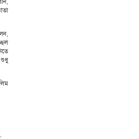
রীন,
ঠাতা
লেন,
চ্ছল
নিতে
শুধু
সলিম