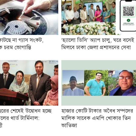
াটছে না গ্যাস সংকট,
‘হ্যালো ডিসি’ অ্যাপ চালু, ঘরে বসেই
 চরম ভোগান্তি
মিলবে ঢাকা জেলা প্রশাসনের সেবা
রের শেষেই উদ্বোধন হচ্ছে
হাজার কোটি টাকার অবৈধ সম্পদের
ের থার্ড টার্মিনাল:
মালিক সাবেক এমপি খোকার তিন
রী
ভাতিজা