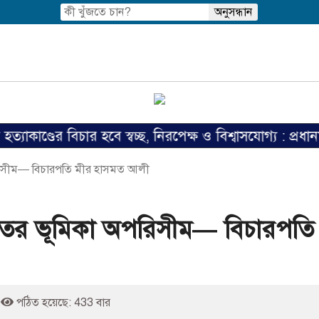
র বিচার হবে স্বচ্ছ, নিরপেক্ষ ও বিশ্বাসযোগ্য : প্রধানমন্ত্রী
পরিসীম— বিচারপতি মীর হাসমত আলী
াতের ভূমিকা অপরিসীম— বিচারপতি
পঠিত হয়েছে: 433 বার