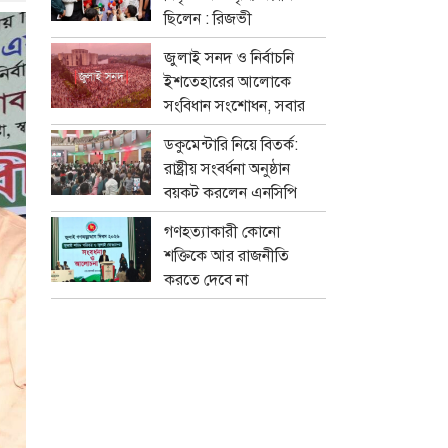
ছিলেন : রিজভী
জুলাই সনদ ও নির্বাচনি
ইশতেহারের আলোকে
সংবিধান সংশোধন, সবার
মতামত নেবে বিশেষ কমিটি
ডকুমেন্টারি নিয়ে বিতর্ক:
রাষ্ট্রীয় সংবর্ধনা অনুষ্ঠান
বয়কট করলেন এনসিপি
নেতারা
গণহত্যাকারী কোনো
শক্তিকে আর রাজনীতি
করতে দেবে না
জনগণ:স্বরাষ্ট্রমন্ত্রী
সালাহউদ্দিন আহমদের