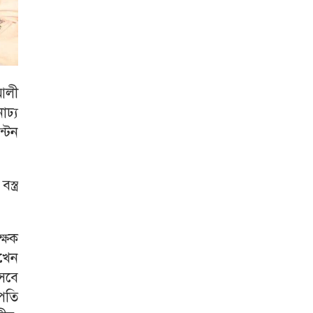
 আলী
ঢ্য
ন্টন
্ত্র
ক্ষক
খেন
সেবে
পতি