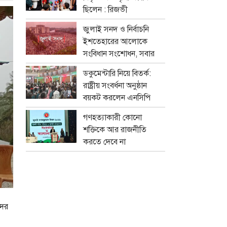
ছিলেন : রিজভী
জুলাই সনদ ও নির্বাচনি
ইশতেহারের আলোকে
সংবিধান সংশোধন, সবার
মতামত নেবে বিশেষ কমিটি
ডকুমেন্টারি নিয়ে বিতর্ক:
রাষ্ট্রীয় সংবর্ধনা অনুষ্ঠান
বয়কট করলেন এনসিপি
নেতারা
গণহত্যাকারী কোনো
শক্তিকে আর রাজনীতি
করতে দেবে না
জনগণ:স্বরাষ্ট্রমন্ত্রী
সালাহউদ্দিন আহমদের
দের