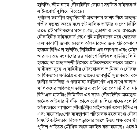
হাউজিং স্কীম নামে নৌবাহিনীর লোগো সম্বলিত সাইনবোর্
সাইনবোর্ড ঝুলিয়ে দিয়েছে।
পূর্বাচল ভ্যালীর স্বত্বাধিকারী প্রতারনার আশ্রয় নিয়ে অত
গভীর ষড়যন্ত্র করছে বলে প্লট মালিক ডাক্তার ও পেশাজীব
এতে প্লট মালিকদের মনে ক্ষোভ, হতাশা ও চরম অসন্তোষ
নৌবাহিনীর সাইনবোর্ড দেখে প্লট মালিকদের মনে ক্ষোভের সৃ
এলাকাবাসী জানায় নেভাল অফিসারদের জন্য প্লট কেনার
হয়েছে বিপিএল হাউজিং লিমিটেড এর জায়গায় এবং মেইন র
আরএস ৫৯ নং দাগের ৪৪ শতাংশ বিপিএল হাউজিং লিমিট
হয়েছে তা প্রত্যক্ষদর্শী হিসেবে প্রতিবেদকের নজরে আসে।
স্বাধীনতা যুদ্ধে এ্ বাহিনীর গৌরবোজ্জল ভ‚মিকা ও গৌর
আর্থিকভাবে ক্ষতিগ্রস্ত এবং তাদের ভাবমূর্তি ক্ষুন্ন করব
স্থানীয় কাউন্সিল্র ও গন্যমান্য ব্যক্তিবর্গের এর সাথে
মালিকদের অধিকাংশ ডাক্তার এবং বিভিন্ন পেশাজীবীরা মা
বিপিএল হাউজিং লিমিটেড এর সাথে নৌবাহিনীর অহেতুক ঝাম
জনৈক কাউসার দীর্ঘদিন থেকে চেষ্টা চালিয়ে যাচ্ছে বলে বিভ
অবৈধভাবে লাগানো নৌবাহিনীর সাইনবোর্ড গুলো বিপিএল
এবং বায়োগ্রæপের ব্যবস্থাপনা পরিচালক ইতোমধ্যে নৌবাহ
বিষয়টি জটিলতার দিকে গড়ানোর আগে উভয় পক্ষ বসে মী
পুলিশ পাড়িতে মৌখিক ভাবে অবহিত করা হয়েছে। এতে ইন্ধন