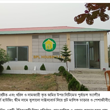
ষ্টিত এবং খরিদ ও নামজারী কৃত জমির উপর সিটিমেড পূর্বাচল ভ্যালীর
 হাউজিং স্কীম নামে ঝুলানো সাইনবোর্ড নিয়ে প্লট মালিক ডাক্তার ও পেশাজীবী