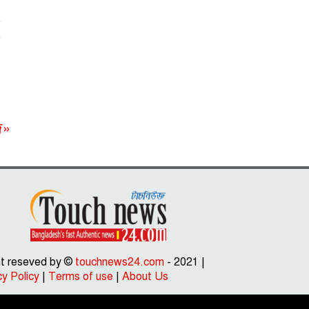
র
া
দ»
ght reseved by ©
touchnews24.com
- 2021 |
cy Policy
|
Terms of use
|
About Us