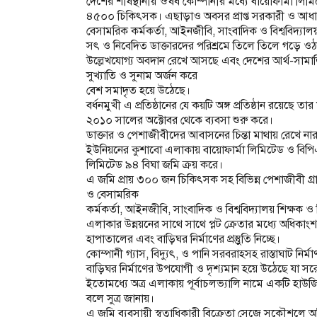
দেশের শীর্ষস্থানীয় ঔষধ কোম্পানীর মধ্যে বায়োফার্মা লিমিট
৪৫০০ চিকিৎসক। এছাড়াও অবসর প্রাপ্ত সরকারী ও আধ
বেসামরিক কর্মকর্তা, আইনজীবি, সাংবাদিক ও বিশ্ববিদ্যালয় শি
সৎ ও নিবেদিত ডাক্তারদের পরিশ্রমে তিলে তিলে গড়ে ওঠা রপ্
উল্লেখযোগ্য অবদান রেখে আসছে এবং দেশের আর্থ-সামাজিক 
সুখ্যাতি ও সুনাম অর্জন করে
বেশ সমাদৃত হয়ে উঠেছে।
বর্ধনমুখী এ প্রতিষ্ঠানের যে কয়টি অঙ্গ প্রতিষ্ঠান রয়ে
২০১০ সালের অক্টোবর থেকে ব্যবসা শুরু করে।
ডাক্তার ও পেশাজীবীদের আবাসনের চিন্তা মাথায় রেখে নার
ইউনিয়নের কুশাবো এলাকায় বায়োফার্মা লিমিটেড ও বিপি
লিমিটেড ৯৪ বিঘা জমি ক্রয় করে।
এ জমি প্রায় ৩০০ জন চিকিৎসক সহ বিভিন্ন পেশাজীবী গ্রা
ও বেসামরিক
কর্মকর্তা, আইনজীবি, সাংবাদিক ও বিশ্ববিদ্যালয় শিক্ষক ও ব
এলাকার উন্নয়নের সাথে সাথে প্লট ক্রেতার মধ্যে অধিকাংশ 
হাপাতালের এবং বাড়িঘর নির্মাণের প্রস্তুুতি নিচ্ছে।
কোম্পানী গ্যাস, বিদ্যুৎ, ও পানি সরবরাহসহ রাস্তাঘাট 
বাড়িঘর নির্মাণের উপযোগী ও দৃশ্যমান হয়ে উঠেছে যা সর
ইতোমধ্যে অত্র এলাকায় পূর্বাচলভ্যালি নামে একটি হাউজিং
বলে সুত্র জানায়।
এ জমি ব্যবসায়ী স্বত্বাধিকারী বিক্রেতা সেজে সুকৌশলে 