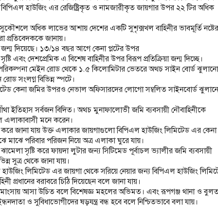
ড বিপিএল হাউজিং এর রেজিষ্ট্রিকৃত ও নামজারীকৃত জায়গার উপর ২২ টির অধিক
্যন্ত সুকৌশলে অধিক লাভের আশায় দেশের একটি সুশৃক্সখল বাহিনীর ভাবমূর্তি নষ্টে
িরা প্রতিবেদককে জানায়।
 জন্ম দিয়েছে। ১৩/১৪ বছর আগে কেনা প্লটের উপর
ষ্টি এবং দেশপ্রেমিক এ বিশেষ বাহিনীর উপর বিরূপ প্রতিক্রিয়া জন্ম দিচ্ছে।
 পরিকল্পনা মেইন রোড থেকে ১.৫ কিলোমিটার ভেতরে অথচ সাইন বোর্ড ঝুলান
োড সংলগ্ন বিভিন্ন স্পটে।
েড কেনা জমির উপরও নেভাল অফিসারদের লোগো সম্বলিত সাইনবোর্ড ঝুলান
বগাঁথা ইতিহাস সর্বজন বিদিত। অথচ মুনাফালোভী জমি ব্যবসায়ী নৌবাহিনীকে
ে বলে এলাকাবাসী মনে করেন।
 আলাপ করে জানা যায় উক্ত এলাকার জায়গাগুলো বিপিএল হাউজিং লিমিটেড এর কেনা।
ঝে মাঝে পরিবার পরিজন নিয়ে অত্র এলাকা ঘুরে যায়।
েলা সৃষ্টি করে ফায়দা লুটার জন্য সিটিমেড পূর্বাচল ভ্যালীর জমি ব্যবসায়ী
িন্ন সুত্র থেকে জানা যায়।
 হাউজিং লিমিটেড এর জায়গা থেকে সরিয়ে নেয়ার জন্য বিপিএল হাউজিং লিমি
িনী প্রধানের বরাবরে চিঠি দিয়েছেন বলে জানা যায়।
মাংসায় আসা উচিত বলে বিশেষজ্ঞ মহলের অভিমত। এবং রূপগঞ্জ থানা ও বুলত
দাতা ও সুবিধাভোগীদের ষড়যন্ত্র বন্ধ হবে বলে নিশ্চিতভাবে বলা যায়।