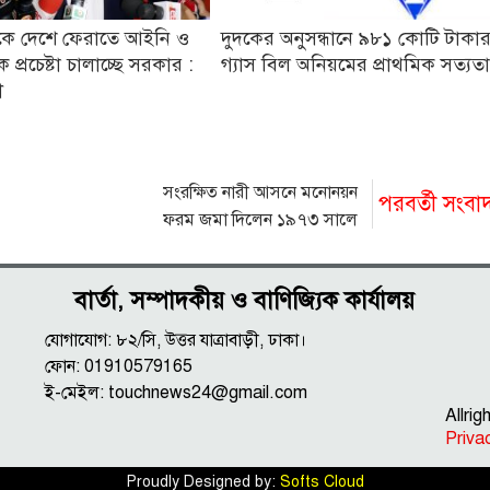
কে দেশে ফেরাতে আইনি ও
দুদকের অনুসন্ধানে ৯৮১ কোটি টাকা
 প্রচেষ্টা চালাচ্ছে সরকার :
গ্যাস বিল অনিয়মের প্রাথমিক সত্যত
ী
সংরক্ষিত নারী আসনে মনোনয়ন
পরবর্তী সংবা
ফরম জমা দিলেন ১৯৭৩ সালে
আততায়ীর গুলিতে শহীদ এমপি নূরুল হকের মেয়ে
জোবায়দা হক
বার্তা, সম্পাদকীয় ও বাণিজ্যিক কার্যালয়
যোগাযোগ: ৮২/সি, উত্তর যাত্রাবাড়ী, ঢাকা।
ফোন: 01910579165
ই-মেইল:
touchnews24@gmail.com
Allri
Priva
Proudly Designed by:
Softs Cloud