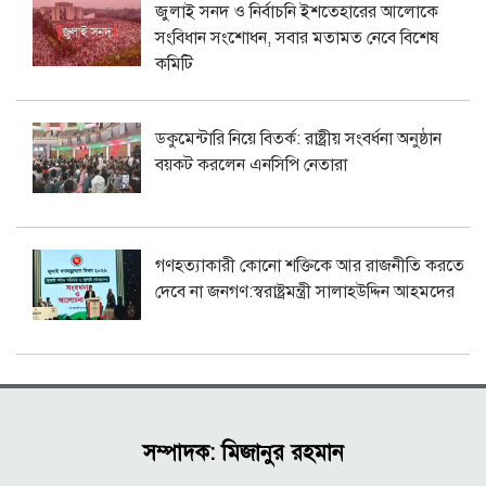
জুলাই সনদ ও নির্বাচনি ইশতেহারের আলোকে
সংবিধান সংশোধন, সবার মতামত নেবে বিশেষ
কমিটি
ডকুমেন্টারি নিয়ে বিতর্ক: রাষ্ট্রীয় সংবর্ধনা অনুষ্ঠান
বয়কট করলেন এনসিপি নেতারা
গণহত্যাকারী কোনো শক্তিকে আর রাজনীতি করতে
দেবে না জনগণ:স্বরাষ্ট্রমন্ত্রী সালাহউদ্দিন আহমদের
সম্পাদক: মিজানুর রহমান