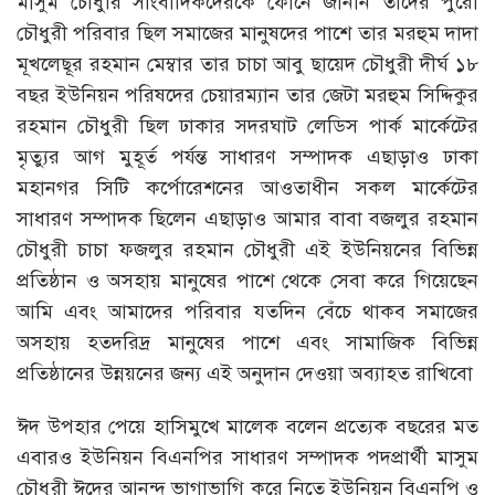
মাসুম চৌধুরি সাংবাদিকদেরকে ফোনে জানান তাদের পুরো
চৌধুরী পরিবার ছিল সমাজের মানুষদের পাশে তার মরহুম দাদা
মূখলেছূর রহমান মেম্বার তার চাচা আবু ছায়েদ চৌধুরী দীর্ঘ ১৮
বছর ইউনিয়ন পরিষদের চেয়ারম্যান তার জেটা মরহুম সিদ্দিকুর
রহমান চৌধুরী ছিল ঢাকার সদরঘাট লেডিস পার্ক মার্কেটের
মৃত্যুর আগ মুহূর্ত পর্যন্ত সাধারণ সম্পাদক এছাড়াও ঢাকা
মহানগর সিটি কর্পোরেশনের আওতাধীন সকল মার্কেটের
সাধারণ সম্পাদক ছিলেন এছাড়াও আমার বাবা বজলুর রহমান
চৌধুরী চাচা ফজলুর রহমান চৌধুরী এই ইউনিয়নের বিভিন্ন
প্রতিষ্ঠান ও অসহায় মানুষের পাশে থেকে সেবা করে গিয়েছেন
আমি এবং আমাদের পরিবার যতদিন বেঁচে থাকব সমাজের
অসহায় হতদরিদ্র মানুষের পাশে এবং সামাজিক বিভিন্ন
প্রতিষ্ঠানের উন্নয়নের জন্য এই অনুদান দেওয়া অব্যাহত রাখিবো
ঈদ উপহার পেয়ে হাসিমুখে মালেক বলেন প্রত্যেক বছরের মত
এবারও ইউনিয়ন বিএনপির সাধারণ সম্পাদক পদপ্রার্থী মাসুম
চৌধুরী ঈদের আনন্দ ভাগাভাগি করে নিতে ইউনিয়ন বিএনপি ও