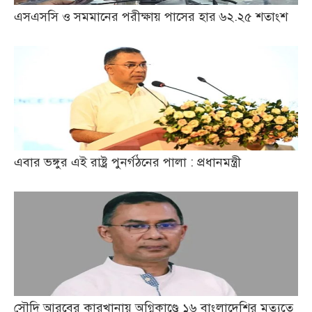
এসএসসি ও সমমানের পরীক্ষায় পাসের হার ৬২.২৫ শতাংশ
এবার ভঙ্গুর এই রাষ্ট্র পুনর্গঠনের পালা : প্রধানমন্ত্রী
সৌদি আরবের কারখানায় অগ্নিকাণ্ডে ১৬ বাংলাদেশির মৃত্যুতে