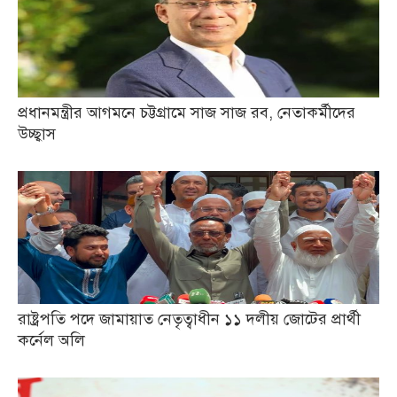
প্রধানমন্ত্রীর আগমনে চট্টগ্রামে সাজ সাজ রব, নেতাকর্মীদের
উচ্ছ্বাস
রাষ্ট্রপতি পদে জামায়াত নেতৃত্বাধীন ১১ দলীয় জোটের প্রার্থী
কর্নেল অলি