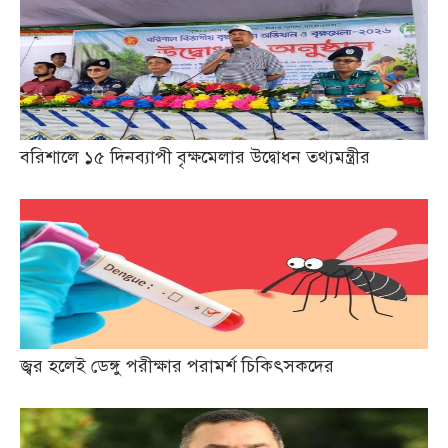
বরিশালে ১৫ দিনব্যাপী বৃক্ষমেলার উদ্বোধন তথ্যমন্ত্রীর
জ্বর হলেই ডেঙ্গু পরীক্ষার পরামর্শ চিকিৎসকদের