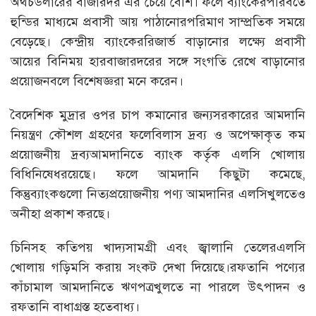
অথচডলারের বাজারদর এর চেয়ে বেশি। ফলে ব্যাংকেরপরিবর্তে
হুন্ডির মাধ্যমে প্রবাসী আয় পাঠানোরপরিমাণ সাম্প্রতিক সময়ে
বেড়েছে। কেন্দ্রীয় ব্যাংকেররিজার্ভ বাড়ানোর লক্ষ্যে প্রবাসী
আয়ের বিনিময় হারবাজারদরের সঙ্গে সংগতি রেখে বাড়ানোর
প্রয়োজনবলে বিশেষজ্ঞরা মনে করেন।
বৈদেশিক মুদ্রার ওপর চাপ কমানোর জন্যসরকারের আমদানি
নিয়ন্ত্রণ কৌশল গ্রহণের ফলেবিলাস দ্রব্য ও অপেক্ষাকৃত কম
প্রয়োজনীয় দ্রব্যআমদানিতে ব্যাংক কর্তৃক এলসি খোলায়
বিধিনিষেধরয়েছে। ফলে আমদানি কিছুটা কমেছে,
কিন্তুব্যাংকগুলো নিত্যপ্রয়োজনীয় পণ্য আমদানির এলসিখুলতেও
অনীহা প্রকাশ করছে।
চিনিসহ কতিপয় খাদ্যসামগ্রী এবং জ্বালানি তেলেরএলসি
খোলায় গড়িমসি করায় সংকট দেখা দিয়েছে।রফতানি পণ্যের
কাঁচামাল আমদানিতে ঋণপত্রখুলতে না পারলে উৎপাদন ও
রফতানি বাধাগ্রস্ত হতেবাধ্য।