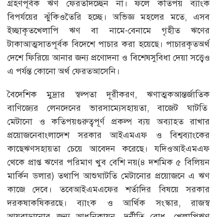
গ্রহণপূর্বক ঋণ ফেরতদিচ্ছেন না। ফলে কতিপয় ব্যাংক
বিপর্যয়ের ঝুঁকিওতৈরি হচ্ছে। অভিজ্ঞ মহলের মতে, এসব
ইচ্ছাকৃতখেলাপি ঋণ বা নামে-বেনামে গৃহীত ঋণের
টাকাআত্মসাত্পূর্বক বিদেশে পাচার করা হয়েছে। পাচারকৃতঅর্থ
দেশে ফিরিয়ে আনার জন্য প্রণোদনা ও বিশেষসুবিধা দেয়া সত্ত্বেও
এ পর্যন্ত কোনো অর্থ ফেরতআসেনি।
বৈদেশিক মুদ্রার স্বল্পতা দূরীকরণ, ঋণাত্মকআন্তর্জাতিক
বাণিজ্যের লেনদেনের ভারসাম্যেসহায়তা, বাজেট ঘাটতি
মেটানো ও কতিপয়গুরুত্বপূর্ণ প্রকল্প ব্যয় অব্যাহত রাখার
প্রয়োজনেবাংলাদেশ সরকার আইএমএফ ও বিশ্বব্যাংকের
কাছেঋণসহায়তা চেয়ে আবেদন করেছে। যদিওআইএমএফ
থেকে প্রাপ্ত ঋণের পরিমাণ খুব বেশি নয়(৪ দশমিক ৫ বিলিয়ন
মার্কিন ডলার) তথাপি আশুঘাটতি মেটানোর প্রয়োজনে এ ঋণ
কাজে দেবে। তবেআইএমএফের শর্তাদির বিষয়ে সরকার
দরকষাকষিকরছে। ব্যাংক ও আর্থিক সংস্কার, রাজস্ব
আয়বাড়ানোর জন্য আধুনিকায়ন, দুর্নীতি রোধ, খেলাপিঋণ