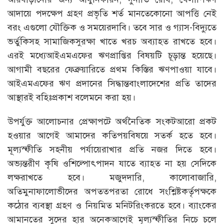
আদায়ে পদক্ষেপ গ্রহণ প্রভৃতি শর্ত মানতেকোনো আপত্তি নেই
বরং এগুলো যৌক্তিক ও সময়েরদাবি। তবে সার ও গ্যাস-বিদ্যুতে
ভর্তুকিসহ সামাজিকসুরক্ষা খাতে খরচ অব্যাহত রাখতে হবে।
এরই মধ্যেআইএমএফের ঋণপ্রাপ্তির বিষয়টি চূড়ান্ত হয়েছে।
আগামী বছরের ফেব্রুয়ারিতে প্রথম কিস্তির ঋণপাওয়া যাবে।
আইএমএফের ঋণ প্রদানের সিদ্ধান্তবাংলাদেশের প্রতি তাদের
আস্থারই বহিঃপ্রকাশ বলেমনে করা হয়।
উপর্যুক্ত আলোচনার প্রেক্ষাপটে অর্থনৈতিক সংকটআরো প্রকট
হওয়ার আগেই আমাদের কতিপয়বিষয়ে সতর্ক হতে হবে।
মূল্যস্ফীতি সহনীয় পর্যায়েরাখার প্রতি নজর দিতে হবে।
অভ্যন্তরীণ কৃষি ওশিল্পোৎপাদন যাতে ব্যাহত না হয় সেদিকে
লক্ষরাখতে হবে। মজুদদারি, কালোবাজারি,
অতিমুনাফালোভীদের অপতত্পরতা রোধে সংশ্লিষ্টকর্তৃপক্ষকে
কঠোর ব্যবস্থা গ্রহণ ও নিয়মিত মনিটরিংকরতে হবে। ব্যাংকের
আমানতের সুদের হার অনেকআগেই মূল্যস্ফীতির নিচে চলে