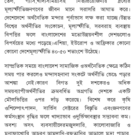
তেল, গ্যাস,খাদ্যসামগ্রীসহ নিত্যপ্রয়োজনীয় দ্রব্যের
মূল্যস্ফীতিজনগণের জীবন মানে সরাসরি আঘাত করে।
দেশেদেশে অর্থনৈতিক মন্দার পূর্বাভাস লক্ষ করা যাচ্ছে।উন্নত
বিশ্বের অর্থনীতির সংকোচন, মূল্যস্ফীতি, সরবরাহ ব্যবস্থায়
বিপত্তির ফলে বাংলাদেশের মতোউন্নয়নশীল দেশগুলোও
বিপর্যয়ের মধ্যে পড়েছে।এশিয়া, ইউরোপ ও আফ্রিকার কোনো
কোনো দেশেমূল্যস্ফীতি ৪০-৫০ শতাংশে উঠেছে।
সাম্প্রতিক সময়ে বাংলাদেশ সামাজিক ওঅর্থনৈতিক ক্ষেত্রে কঠিন
সময় পার করলেও মন্দাসহনানা সংকটে অর্থনীতি ভেঙে পড়ার
আশঙ্কা নেই।কারণ বিগত দুই দশকেরও অধিক
সময়ব্যাপীঅর্থনীতির ক্রমবর্ধিত অগ্রগতি দেশকে একটি
মৌলভিত্তির ওপর দাঁড় করেছে। বিশেষ করে কৃষি
ওশিল্পোৎপাদন, সার্ভিস সেক্টরের বিস্তৃতি এবংজনগণের
কর্মসংস্থান বৃদ্ধির ফলে খাদ্যাভাব ওদুর্ভিক্ষাবস্থার সম্ভাবনা কম।
অবশ্য অসৎ ব্যবসায়ীদেরমজুদদারি, কালোবাজারি ও
মুনাফাখোরি আচরণ,আমদানি-রফতানির আড়ালে মুদ্রা পাচার,