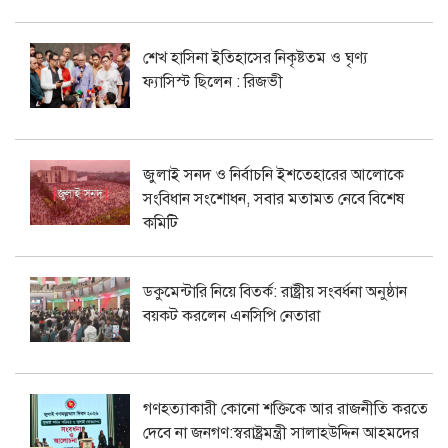
শেখ হাসিনা ইতিহাসের নিকৃষ্টতম ও ঘৃণ্য
ফ্যাসিস্ট ছিলেন : রিজভী
জুলাই সনদ ও নির্বাচনি ইশতেহারের আলোকে
সংবিধান সংশোধন, সবার মতামত নেবে বিশেষ
কমিটি
ডকুমেন্টারি নিয়ে বিতর্ক: রাষ্ট্রীয় সংবর্ধনা অনুষ্ঠান
বয়কট করলেন এনসিপি নেতারা
গণহত্যাকারী কোনো শক্তিকে আর রাজনীতি করতে
দেবে না জনগণ:স্বরাষ্ট্রমন্ত্রী সালাহউদ্দিন আহমদের