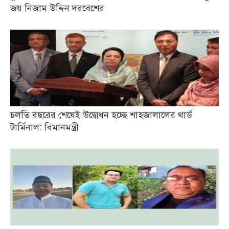
জয় নিজাম উদ্দিন দরবেশের
চলতি বছরের শেষেই উদ্বোধন হচ্ছে শাহজালালের থার্ড
টার্মিনাল: বিমানমন্ত্রী